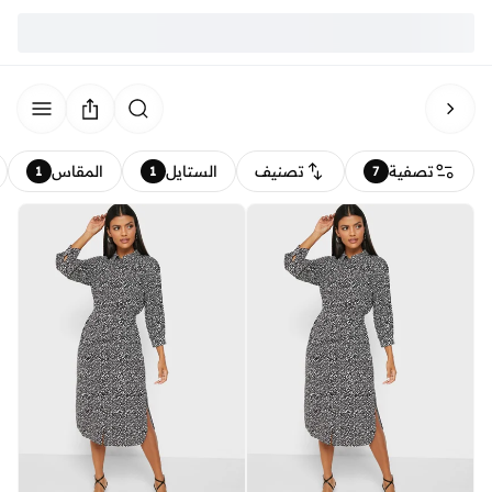
تصفية
تصنيف
الستايل
المقاس
1
1
7