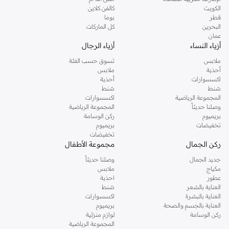
دوروثي بيركنز الشهيرة. تصفحي المجموعة كاملة في متجر دوروثي بيركنز اون لاين او
الكويت
كالفن كلاين
استخدمي القائمة لتحديد تجربة تسوق دوروثي بيركنز اون لاين. خدمة التوصيل السريعة
قطر
بوما
والدعم الاستثنائي يضمن لك تجربة تسوق ممتعة دائما مع نمشي.
البحرين
كل الماركات
عمان
أزياء النساء
أزياء الرجال
ملابس
تسوق حسب الفئة
أحذية
ملابس
اكسسوارات
أحذية
شنط
شنط
المجموعة الرياضية
اكسسوارات
وصلنا حديثاً
المجموعة الرياضية
بريميوم
ركن الوسامة
تخفيضات
بريميوم
تخفيضات
ركن الجمال
مجموعة الأطفال
جديد الجمال
وصلنا حديثاً
مكياج
ملابس
عطور
احذية
العناية بالشعر
شنط
العناية بالبشرة
اكسسوارات
العناية بالجسم والصحة
بريميوم
ركن الوسامة
لوازم منزلية
المجموعة الرياضية