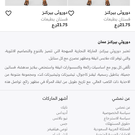
دوروثي بيركنز
دوروثي بيركنز
فستان بطبعات
فستان بطبعات
21.75
ر.ع
21.75
ر.ع
دوروثي بيركنز عمان
تعتبر دوروثي بيركنز، الماركة التجارية المبهجة التي تتميز بالتنوع والتصاميم الانثوية،
والتي توفر لك ملابس انيقة ومظهر عصري مع كل ستايل.
تألقي كل يوم مع اساسيات رائعة واكسسوارات انيقة واستمتعي ببلايز مدهشة، فساتين
جميلة، بناطيل رسمية، ليقنز كاجوال، تيشيرتات وتيشيرتات كت، ومجموعة متنوعة من
الاحذية ذات الكعب العالي. مع تاريخ طويل من ابقاء المرأة في مظهر رائع، تواصل هذه
الماركة في المملكة المتحدة الحفاظ على سمعتها للستايل والاناقة، سنة بعد سنة. سواء
كنت تقومين بتجديد خزانة ملابسك الملائمة للعمل، البحث عن فستان مثالي للحفلات او
عن نمشي
أشهر الماركات
تفضلين ملابس مريحة في عطلة نهاية الاسبوع، فمن المؤكد انك ستجدين ما تحتاجين
عن نمشي
نايك
اليه.
سياسة الخصوصية
أديداس
سياسة الاسترجاع
نيو بالانس
تسوقي دوروثي بيركنز اون لاين مسقط
حقوق المستهلك
جس
تسوقي دوروثي بيركنز اون لاين من نمشي واستمتعي باكثر من الف ستايل من مجموعة
المملكة العربية السعودية
تومي هيلفيغر
الإمارات العربية المتحدة
اتش اند ام