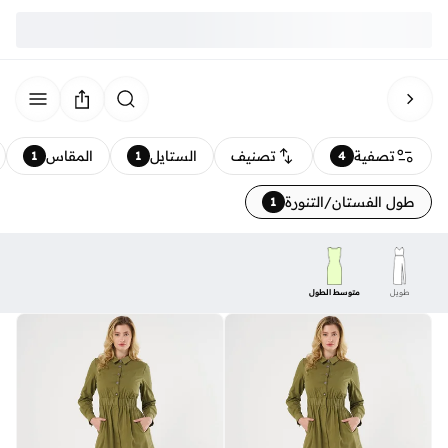
تصفية
تصنيف
الستايل
المقاس
1
1
4
طول الفستان/التنورة
1
طويل
متوسط الطول