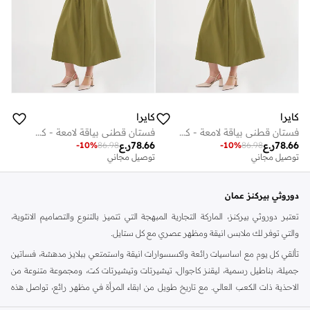
كايرا
كايرا
فستان قطني بياقة لامعة - كاكي
فستان قطني بياقة لامعة - كاكي
78.66
ر.ع
78.66
ر.ع
-
10
%
86.98
-
10
%
86.98
توصيل مجاني
توصيل مجاني
دوروثي بيركنز عمان
تعتبر دوروثي بيركنز، الماركة التجارية المبهجة التي تتميز بالتنوع والتصاميم الانثوية،
والتي توفر لك ملابس انيقة ومظهر عصري مع كل ستايل.
تألقي كل يوم مع اساسيات رائعة واكسسوارات انيقة واستمتعي ببلايز مدهشة، فساتين
جميلة، بناطيل رسمية، ليقنز كاجوال، تيشيرتات وتيشيرتات كت، ومجموعة متنوعة من
الاحذية ذات الكعب العالي. مع تاريخ طويل من ابقاء المرأة في مظهر رائع، تواصل هذه
الماركة في المملكة المتحدة الحفاظ على سمعتها للستايل والاناقة، سنة بعد سنة. سواء