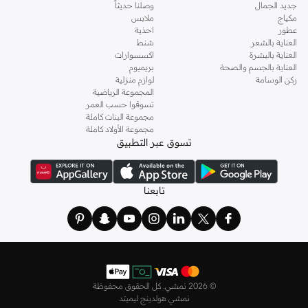
جديد الجمال
وصلنا حديثاً
مكياج
ملابس
عطور
احذية
العناية بالشعر
شنط
العناية بالبشرة
اكسسوارات
العناية بالجسم والصحة
بريميوم
ركن الوسامة
لوازم منزلية
المجموعة الرياضية
تسوقوا حسب العمر
مجموعة البنات كاملة
مجموعة الأولاد كاملة
تسوق عبر التطبيق
تابعنا
©
2026 نمشي. كل الحقوق محفوظة
نمشي هولدينج ليميتد