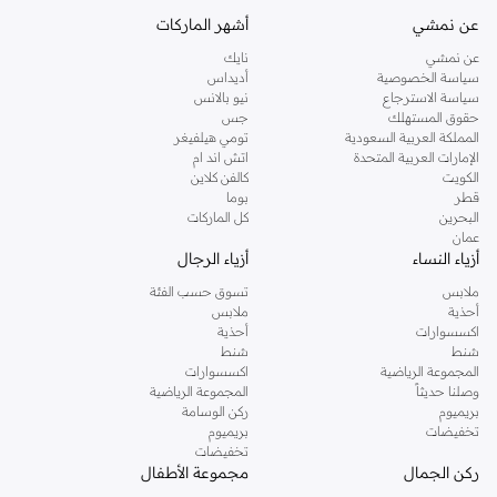
كنت تقومين بتجديد خزانة ملابسك الملائمة للعمل، البحث عن فستان مثالي للحفلات او
عن نمشي
أشهر الماركات
تفضلين ملابس مريحة في عطلة نهاية الاسبوع، فمن المؤكد انك ستجدين ما تحتاجين
عن نمشي
نايك
اليه.
سياسة الخصوصية
أديداس
سياسة الاسترجاع
نيو بالانس
تسوقي دوروثي بيركنز اون لاين مسقط
حقوق المستهلك
جس
تسوقي دوروثي بيركنز اون لاين من نمشي واستمتعي باكثر من الف ستايل من مجموعة
المملكة العربية السعودية
تومي هيلفيغر
الإمارات العربية المتحدة
اتش اند ام
دوروثي بيركنز الشهيرة. تصفحي المجموعة كاملة في متجر دوروثي بيركنز اون لاين او
الكويت
كالفن كلاين
استخدمي القائمة لتحديد تجربة تسوق دوروثي بيركنز اون لاين. خدمة التوصيل السريعة
قطر
بوما
والدعم الاستثنائي يضمن لك تجربة تسوق ممتعة دائما مع نمشي.
البحرين
كل الماركات
عمان
أزياء النساء
أزياء الرجال
ملابس
تسوق حسب الفئة
أحذية
ملابس
اكسسوارات
أحذية
شنط
شنط
المجموعة الرياضية
اكسسوارات
وصلنا حديثاً
المجموعة الرياضية
بريميوم
ركن الوسامة
تخفيضات
بريميوم
تخفيضات
ركن الجمال
مجموعة الأطفال