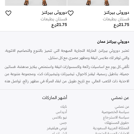
دوروثي بيركنز
دوروثي بيركنز
فستان بطبعات
فستان بطبعات
21.75
ر.ع
21.75
ر.ع
دوروثي بيركنز عمان
تعتبر دوروثي بيركنز، الماركة التجارية المبهجة التي تتميز بالتنوع والتصاميم الانثوية،
والتي توفر لك ملابس انيقة ومظهر عصري مع كل ستايل.
تألقي كل يوم مع اساسيات رائعة واكسسوارات انيقة واستمتعي ببلايز مدهشة، فساتين
جميلة، بناطيل رسمية، ليقنز كاجوال، تيشيرتات وتيشيرتات كت، ومجموعة متنوعة من
الاحذية ذات الكعب العالي. مع تاريخ طويل من ابقاء المرأة في مظهر رائع، تواصل هذه
الماركة في المملكة المتحدة الحفاظ على سمعتها للستايل والاناقة، سنة بعد سنة. سواء
كنت تقومين بتجديد خزانة ملابسك الملائمة للعمل، البحث عن فستان مثالي للحفلات او
عن نمشي
أشهر الماركات
تفضلين ملابس مريحة في عطلة نهاية الاسبوع، فمن المؤكد انك ستجدين ما تحتاجين
عن نمشي
نايك
اليه.
سياسة الخصوصية
أديداس
سياسة الاسترجاع
نيو بالانس
تسوقي دوروثي بيركنز اون لاين مسقط
حقوق المستهلك
جس
تسوقي دوروثي بيركنز اون لاين من نمشي واستمتعي باكثر من الف ستايل من مجموعة
المملكة العربية السعودية
تومي هيلفيغر
الإمارات العربية المتحدة
اتش اند ام