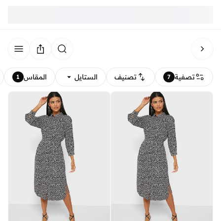
تصفية
تصنيف
الستايل
المقاس
1
7