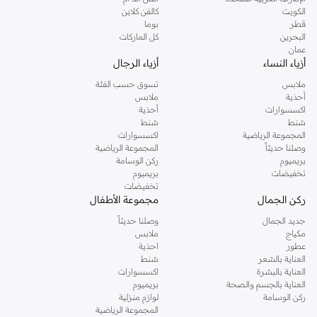
دوروثي بيركنز الشهيرة. تصفحي المجموعة كاملة في متجر دوروثي بيركنز اون لاين او
الكويت
كالفن كلاين
استخدمي القائمة لتحديد تجربة تسوق دوروثي بيركنز اون لاين. خدمة التوصيل السريعة
قطر
بوما
والدعم الاستثنائي يضمن لك تجربة تسوق ممتعة دائما مع نمشي.
البحرين
كل الماركات
عمان
أزياء النساء
أزياء الرجال
ملابس
تسوق حسب الفئة
أحذية
ملابس
اكسسوارات
أحذية
شنط
شنط
المجموعة الرياضية
اكسسوارات
وصلنا حديثاً
المجموعة الرياضية
بريميوم
ركن الوسامة
تخفيضات
بريميوم
تخفيضات
ركن الجمال
مجموعة الأطفال
جديد الجمال
وصلنا حديثاً
مكياج
ملابس
عطور
احذية
العناية بالشعر
شنط
العناية بالبشرة
اكسسوارات
العناية بالجسم والصحة
بريميوم
ركن الوسامة
لوازم منزلية
المجموعة الرياضية