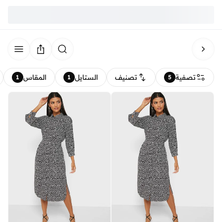
تصفية
تصنيف
الستايل
المقاس
1
1
5