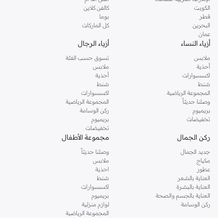
دوروثي بيركنز الشهيرة. تصفحي المجموعة كاملة في متجر دوروثي بيركنز اون لاين او
الكويت
كالفن كلاين
استخدمي القائمة لتحديد تجربة تسوق دوروثي بيركنز اون لاين. خدمة التوصيل السريعة
قطر
بوما
والدعم الاستثنائي يضمن لك تجربة تسوق ممتعة دائما مع نمشي.
البحرين
كل الماركات
عمان
أزياء النساء
أزياء الرجال
ملابس
تسوق حسب الفئة
أحذية
ملابس
اكسسوارات
أحذية
شنط
شنط
المجموعة الرياضية
اكسسوارات
وصلنا حديثاً
المجموعة الرياضية
بريميوم
ركن الوسامة
تخفيضات
بريميوم
تخفيضات
ركن الجمال
مجموعة الأطفال
جديد الجمال
وصلنا حديثاً
مكياج
ملابس
عطور
احذية
العناية بالشعر
شنط
العناية بالبشرة
اكسسوارات
العناية بالجسم والصحة
بريميوم
ركن الوسامة
لوازم منزلية
المجموعة الرياضية