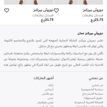
دوروثي بيركنز
دوروثي بيركنز
فستان بطبعات
فستان بطبعات
21.75
ر.ع
21.75
ر.ع
دوروثي بيركنز عمان
تعتبر دوروثي بيركنز، الماركة التجارية المبهجة التي تتميز بالتنوع والتصاميم الانثوية،
والتي توفر لك ملابس انيقة ومظهر عصري مع كل ستايل.
تألقي كل يوم مع اساسيات رائعة واكسسوارات انيقة واستمتعي ببلايز مدهشة، فساتين
جميلة، بناطيل رسمية، ليقنز كاجوال، تيشيرتات وتيشيرتات كت، ومجموعة متنوعة من
الاحذية ذات الكعب العالي. مع تاريخ طويل من ابقاء المرأة في مظهر رائع، تواصل هذه
الماركة في المملكة المتحدة الحفاظ على سمعتها للستايل والاناقة، سنة بعد سنة. سواء
كنت تقومين بتجديد خزانة ملابسك الملائمة للعمل، البحث عن فستان مثالي للحفلات او
عن نمشي
أشهر الماركات
تفضلين ملابس مريحة في عطلة نهاية الاسبوع، فمن المؤكد انك ستجدين ما تحتاجين
عن نمشي
نايك
اليه.
سياسة الخصوصية
أديداس
سياسة الاسترجاع
نيو بالانس
تسوقي دوروثي بيركنز اون لاين مسقط
حقوق المستهلك
جس
تسوقي دوروثي بيركنز اون لاين من نمشي واستمتعي باكثر من الف ستايل من مجموعة
المملكة العربية السعودية
تومي هيلفيغر
الإمارات العربية المتحدة
اتش اند ام