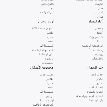
دوروثي بيركنز الشهيرة. تصفحي المجموعة كاملة في متجر دوروثي بيركنز اون لاين او
الكويت
كالفن كلاين
استخدمي القائمة لتحديد تجربة تسوق دوروثي بيركنز اون لاين. خدمة التوصيل السريعة
قطر
بوما
والدعم الاستثنائي يضمن لك تجربة تسوق ممتعة دائما مع نمشي.
البحرين
كل الماركات
عمان
أزياء النساء
أزياء الرجال
ملابس
تسوق حسب الفئة
أحذية
ملابس
اكسسوارات
أحذية
شنط
شنط
المجموعة الرياضية
اكسسوارات
وصلنا حديثاً
المجموعة الرياضية
بريميوم
ركن الوسامة
تخفيضات
بريميوم
تخفيضات
ركن الجمال
مجموعة الأطفال
جديد الجمال
وصلنا حديثاً
مكياج
ملابس
عطور
احذية
العناية بالشعر
شنط
العناية بالبشرة
اكسسوارات
العناية بالجسم والصحة
بريميوم
ركن الوسامة
لوازم منزلية
المجموعة الرياضية