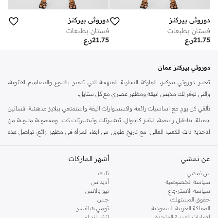
دوروثي بيركنز
دوروثي بيركنز
فستان بطبعات
فستان بطبعات
21.75
ر.ع
21.75
ر.ع
دوروثي بيركنز عمان
تعتبر دوروثي بيركنز، الماركة التجارية المبهجة التي تتميز بالتنوع والتصاميم الانثوية،
والتي توفر لك ملابس انيقة ومظهر عصري مع كل ستايل.
تألقي كل يوم مع اساسيات رائعة واكسسوارات انيقة واستمتعي ببلايز مدهشة، فساتين
جميلة، بناطيل رسمية، ليقنز كاجوال، تيشيرتات وتيشيرتات كت، ومجموعة متنوعة من
الاحذية ذات الكعب العالي. مع تاريخ طويل من ابقاء المرأة في مظهر رائع، تواصل هذه
الماركة في المملكة المتحدة الحفاظ على سمعتها للستايل والاناقة، سنة بعد سنة. سواء
كنت تقومين بتجديد خزانة ملابسك الملائمة للعمل، البحث عن فستان مثالي للحفلات او
عن نمشي
أشهر الماركات
تفضلين ملابس مريحة في عطلة نهاية الاسبوع، فمن المؤكد انك ستجدين ما تحتاجين
عن نمشي
نايك
اليه.
سياسة الخصوصية
أديداس
سياسة الاسترجاع
نيو بالانس
تسوقي دوروثي بيركنز اون لاين مسقط
حقوق المستهلك
جس
تسوقي دوروثي بيركنز اون لاين من نمشي واستمتعي باكثر من الف ستايل من مجموعة
المملكة العربية السعودية
تومي هيلفيغر
الإمارات العربية المتحدة
اتش اند ام