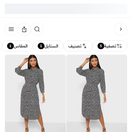
تصفية
تصنيف
الستايل
المقاس
1
1
5