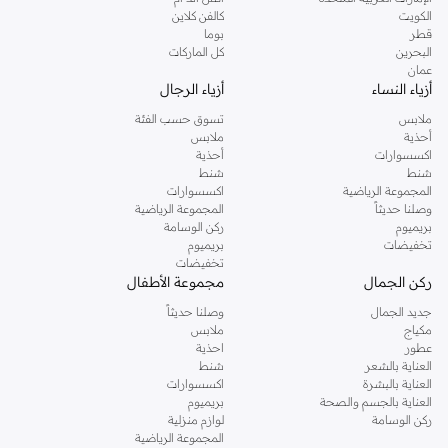
دوروثي بيركنز الشهيرة. تصفحي المجموعة كاملة في متجر دوروثي بيركنز اون لاين او
الكويت
كالفن كلاين
استخدمي القائمة لتحديد تجربة تسوق دوروثي بيركنز اون لاين. خدمة التوصيل السريعة
قطر
بوما
والدعم الاستثنائي يضمن لك تجربة تسوق ممتعة دائما مع نمشي.
البحرين
كل الماركات
عمان
أزياء النساء
أزياء الرجال
ملابس
تسوق حسب الفئة
أحذية
ملابس
اكسسوارات
أحذية
شنط
شنط
المجموعة الرياضية
اكسسوارات
وصلنا حديثاً
المجموعة الرياضية
بريميوم
ركن الوسامة
تخفيضات
بريميوم
تخفيضات
ركن الجمال
مجموعة الأطفال
جديد الجمال
وصلنا حديثاً
مكياج
ملابس
عطور
احذية
العناية بالشعر
شنط
العناية بالبشرة
اكسسوارات
العناية بالجسم والصحة
بريميوم
ركن الوسامة
لوازم منزلية
المجموعة الرياضية