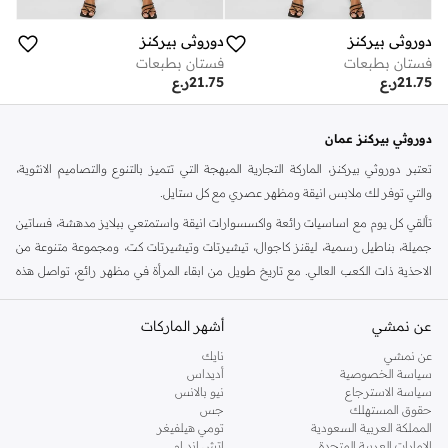
دوروثي بيركنز
دوروثي بيركنز
فستان بطبعات
فستان بطبعات
21.75
ر.ع
21.75
ر.ع
دوروثي بيركنز عمان
تعتبر دوروثي بيركنز، الماركة التجارية المبهجة التي تتميز بالتنوع والتصاميم الانثوية،
والتي توفر لك ملابس انيقة ومظهر عصري مع كل ستايل.
تألقي كل يوم مع اساسيات رائعة واكسسوارات انيقة واستمتعي ببلايز مدهشة، فساتين
جميلة، بناطيل رسمية، ليقنز كاجوال، تيشيرتات وتيشيرتات كت، ومجموعة متنوعة من
الاحذية ذات الكعب العالي. مع تاريخ طويل من ابقاء المرأة في مظهر رائع، تواصل هذه
الماركة في المملكة المتحدة الحفاظ على سمعتها للستايل والاناقة، سنة بعد سنة. سواء
كنت تقومين بتجديد خزانة ملابسك الملائمة للعمل، البحث عن فستان مثالي للحفلات او
عن نمشي
أشهر الماركات
تفضلين ملابس مريحة في عطلة نهاية الاسبوع، فمن المؤكد انك ستجدين ما تحتاجين
عن نمشي
نايك
اليه.
سياسة الخصوصية
أديداس
سياسة الاسترجاع
نيو بالانس
تسوقي دوروثي بيركنز اون لاين مسقط
حقوق المستهلك
جس
تسوقي دوروثي بيركنز اون لاين من نمشي واستمتعي باكثر من الف ستايل من مجموعة
المملكة العربية السعودية
تومي هيلفيغر
الإمارات العربية المتحدة
اتش اند ام