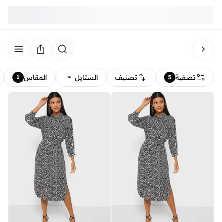
تصفية
تصنيف
الستايل
المقاس
1
5