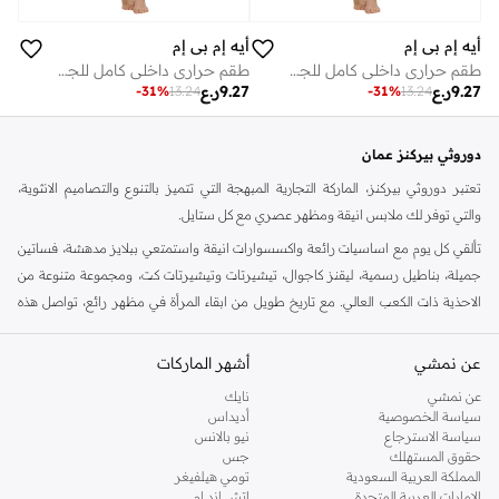
أيه إم بي إم
أيه إم بي إم
طقم حراري داخلي كامل للجسم للنساء - وردي
طقم حراري داخلي كامل للجسم للنساء - وردي
9.27
ر.ع
9.27
ر.ع
-
31
%
13.24
-
31
%
13.24
دوروثي بيركنز عمان
تعتبر دوروثي بيركنز، الماركة التجارية المبهجة التي تتميز بالتنوع والتصاميم الانثوية،
والتي توفر لك ملابس انيقة ومظهر عصري مع كل ستايل.
تألقي كل يوم مع اساسيات رائعة واكسسوارات انيقة واستمتعي ببلايز مدهشة، فساتين
جميلة، بناطيل رسمية، ليقنز كاجوال، تيشيرتات وتيشيرتات كت، ومجموعة متنوعة من
الاحذية ذات الكعب العالي. مع تاريخ طويل من ابقاء المرأة في مظهر رائع، تواصل هذه
الماركة في المملكة المتحدة الحفاظ على سمعتها للستايل والاناقة، سنة بعد سنة. سواء
كنت تقومين بتجديد خزانة ملابسك الملائمة للعمل، البحث عن فستان مثالي للحفلات او
عن نمشي
أشهر الماركات
تفضلين ملابس مريحة في عطلة نهاية الاسبوع، فمن المؤكد انك ستجدين ما تحتاجين
عن نمشي
نايك
اليه.
سياسة الخصوصية
أديداس
سياسة الاسترجاع
نيو بالانس
تسوقي دوروثي بيركنز اون لاين مسقط
حقوق المستهلك
جس
تسوقي دوروثي بيركنز اون لاين من نمشي واستمتعي باكثر من الف ستايل من مجموعة
المملكة العربية السعودية
تومي هيلفيغر
الإمارات العربية المتحدة
اتش اند ام