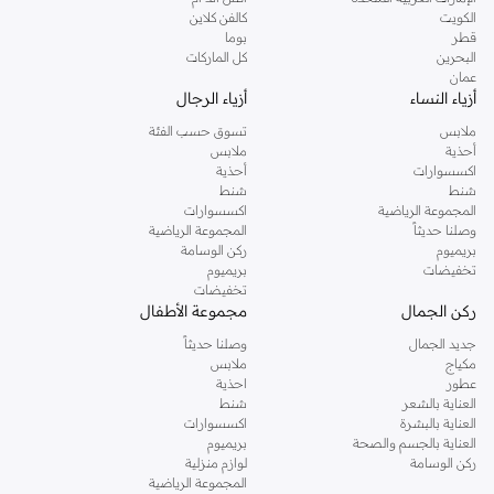
دوروثي بيركنز الشهيرة. تصفحي المجموعة كاملة في متجر دوروثي بيركنز اون لاين او
الكويت
كالفن كلاين
استخدمي القائمة لتحديد تجربة تسوق دوروثي بيركنز اون لاين. خدمة التوصيل السريعة
قطر
بوما
والدعم الاستثنائي يضمن لك تجربة تسوق ممتعة دائما مع نمشي.
البحرين
كل الماركات
عمان
أزياء النساء
أزياء الرجال
ملابس
تسوق حسب الفئة
أحذية
ملابس
اكسسوارات
أحذية
شنط
شنط
المجموعة الرياضية
اكسسوارات
وصلنا حديثاً
المجموعة الرياضية
بريميوم
ركن الوسامة
تخفيضات
بريميوم
تخفيضات
ركن الجمال
مجموعة الأطفال
جديد الجمال
وصلنا حديثاً
مكياج
ملابس
عطور
احذية
العناية بالشعر
شنط
العناية بالبشرة
اكسسوارات
العناية بالجسم والصحة
بريميوم
ركن الوسامة
لوازم منزلية
المجموعة الرياضية