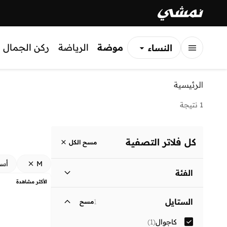
موضة
الرياضة
ركن الجمال
النساء
الرجال
الرئيسية
الأطفال
1 نتيجة
كل فلاتر التصفية
مسح الكل
M
أس
الفئة
الأكثر مشاهدة
الرجال
)
1
(
الستايل
1
مسح
كاجوال
(
1
)