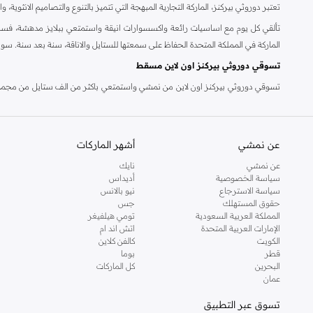
تعتبر دوروثي بيركنز، الماركة التجارية المبهجة التي تتميز بالتنوع والتصاميم الانثو
تألقي كل يوم مع اساسيات رائعة واكسسوارات انيقة واستمتعي ببلايز مدهشة، فسات
الماركة في المملكة المتحدة الحفاظ على سمعتها للستايل والاناقة، سنة بعد سنة. سو
تسوقي دوروثي بيركنز اون لاين مسقط
تسوقي دوروثي بيركنز اون لاين من نمشي واستمتعي باكثر من الف ستايل من مجموعة 
والدعم الاستثنائي يضمن لك تجربة تسوق ممتعة دائما مع نمشي.
عن نمشي
أشهر الماركات
عن نمشي
نايك
سياسة الخصوصية
أديداس
سياسة الاسترجاع
نيو بالانس
حقوق المستهلك
جس
المملكة العربية السعودية
تومي هيلفيغر
الإمارات العربية المتحدة
اتش اند ام
الكويت
كالفن كلاين
قطر
بوما
البحرين
كل الماركات
عمان
تسوق عبر التطبيق