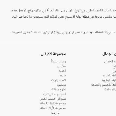
ة ذات الكعب العالي. مع تاريخ طويل من ابقاء المرأة في مظهر رائع، تواصل هذه
ين ملابس مريحة في عطلة نهاية الاسبوع، فمن المؤكد انك ستجدين ما تحتاجين اليه.
مي القائمة لتحديد تجربة تسوق دوروثي بيركنز اون لاين. خدمة التوصيل السريعة
 الجمال
مجموعة الأطفال
د الجمال
وصلنا حديثاً
اج
ملابس
ر
احذية
اية بالشعر
شنط
اية بالبشرة
اكسسوارات
ناية بالجسم والصحة
بريميوم
 الوسامة
لوازم منزلية
المجموعة الرياضية
تسوقوا حسب العمر
مجموعة البنات كاملة
مجموعة الأولاد كاملة
تابعنا