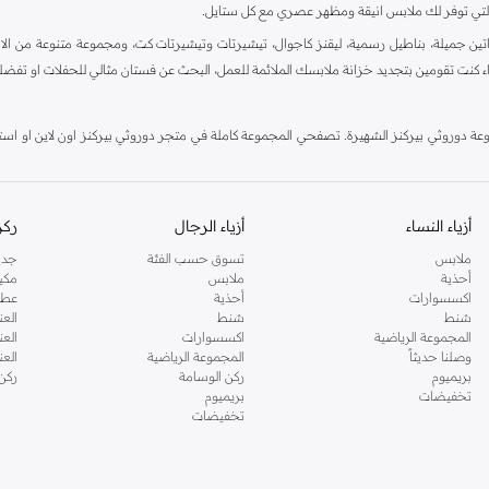
ية، والتي توفر لك ملابس انيقة ومظهر عصري مع كل ستايل.
ين جميلة، بناطيل رسمية، ليقنز كاجوال، تيشيرتات وتيشيرتات كت، ومجموعة متنوعة من الاحذي
اء كنت تقومين بتجديد خزانة ملابسك الملائمة للعمل، البحث عن فستان مثالي للحفلات او تفضل
دوروثي بيركنز الشهيرة. تصفحي المجموعة كاملة في متجر دوروثي بيركنز اون لاين او استخد
أزياء النساء
أزياء الرجال
ركن
ملابس
تسوق حسب الفئة
جدي
أحذية
ملابس
مكي
اكسسوارات
أحذية
عطو
شنط
شنط
العن
المجموعة الرياضية
اكسسوارات
العن
وصلنا حديثاً
المجموعة الرياضية
الع
بريميوم
ركن الوسامة
ركن
تخفيضات
بريميوم
تخفيضات