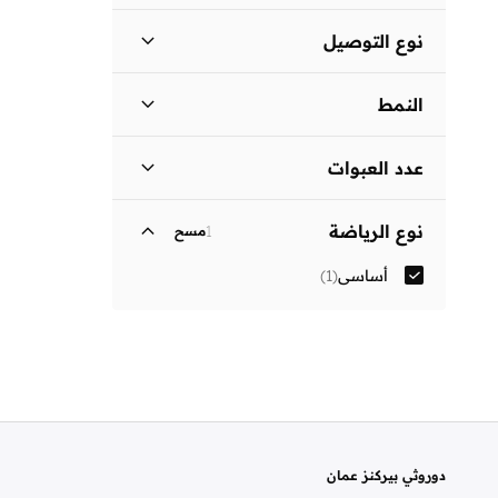
السعر الأقل
السعر الأعلى
نوع التوصيل
ر.ع
ر.ع
توصيل قياسي
(
1
)
انطلق
النمط
سادة
(
1
)
عدد العبوات
3 عبوات
(
1
)
نوع الرياضة
1
مسح
أساسي
(
1
)
دوروثي بيركنز عمان