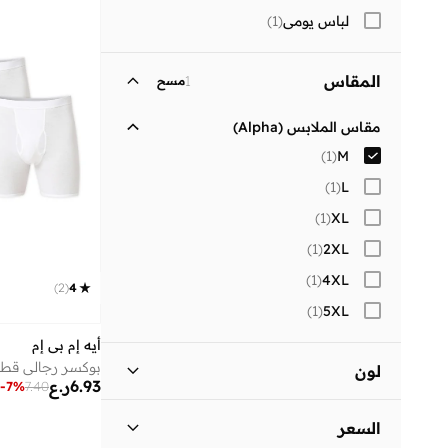
لباس يومي
(
1
)
المقاس
1
مسح
مقاس الملابس (Alpha)
)
1
(
M
)
1
(
L
)
1
(
XL
)
1
(
2XL
)
1
(
4XL
)
2
(
4
)
1
(
5XL
أيه إم بي إم
بوكسر رجالي قطن
لون
6.93
ر.ع
-
7
%
7.40
أبيض
(
1
)
السعر