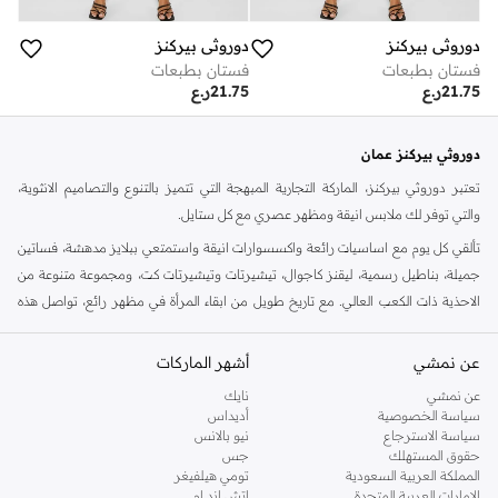
دوروثي بيركنز
دوروثي بيركنز
فستان بطبعات
فستان بطبعات
21.75
ر.ع
21.75
ر.ع
دوروثي بيركنز عمان
تعتبر دوروثي بيركنز، الماركة التجارية المبهجة التي تتميز بالتنوع والتصاميم الانثوية،
والتي توفر لك ملابس انيقة ومظهر عصري مع كل ستايل.
تألقي كل يوم مع اساسيات رائعة واكسسوارات انيقة واستمتعي ببلايز مدهشة، فساتين
جميلة، بناطيل رسمية، ليقنز كاجوال، تيشيرتات وتيشيرتات كت، ومجموعة متنوعة من
الاحذية ذات الكعب العالي. مع تاريخ طويل من ابقاء المرأة في مظهر رائع، تواصل هذه
الماركة في المملكة المتحدة الحفاظ على سمعتها للستايل والاناقة، سنة بعد سنة. سواء
كنت تقومين بتجديد خزانة ملابسك الملائمة للعمل، البحث عن فستان مثالي للحفلات او
عن نمشي
أشهر الماركات
تفضلين ملابس مريحة في عطلة نهاية الاسبوع، فمن المؤكد انك ستجدين ما تحتاجين
عن نمشي
نايك
اليه.
سياسة الخصوصية
أديداس
سياسة الاسترجاع
نيو بالانس
تسوقي دوروثي بيركنز اون لاين مسقط
حقوق المستهلك
جس
تسوقي دوروثي بيركنز اون لاين من نمشي واستمتعي باكثر من الف ستايل من مجموعة
المملكة العربية السعودية
تومي هيلفيغر
الإمارات العربية المتحدة
اتش اند ام