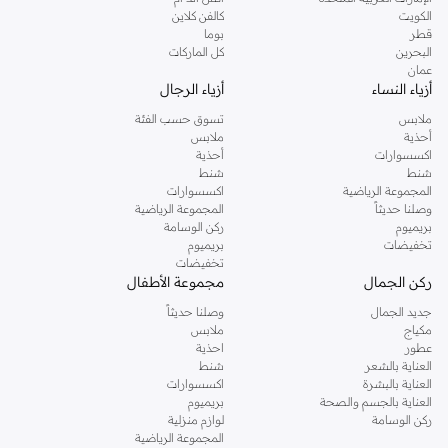
دوروثي بيركنز الشهيرة. تصفحي المجموعة كاملة في متجر دوروثي بيركنز اون لاين او
الكويت
كالفن كلاين
استخدمي القائمة لتحديد تجربة تسوق دوروثي بيركنز اون لاين. خدمة التوصيل السريعة
قطر
بوما
والدعم الاستثنائي يضمن لك تجربة تسوق ممتعة دائما مع نمشي.
البحرين
كل الماركات
عمان
أزياء النساء
أزياء الرجال
ملابس
تسوق حسب الفئة
أحذية
ملابس
اكسسوارات
أحذية
شنط
شنط
المجموعة الرياضية
اكسسوارات
وصلنا حديثاً
المجموعة الرياضية
بريميوم
ركن الوسامة
تخفيضات
بريميوم
تخفيضات
ركن الجمال
مجموعة الأطفال
جديد الجمال
وصلنا حديثاً
مكياج
ملابس
عطور
احذية
العناية بالشعر
شنط
العناية بالبشرة
اكسسوارات
العناية بالجسم والصحة
بريميوم
ركن الوسامة
لوازم منزلية
المجموعة الرياضية