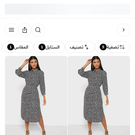
تصفية
تصنيف
الستايل
المقاس
1
1
5