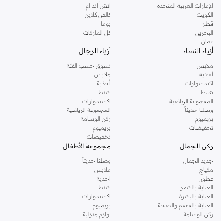
الإمارات العربية المتحدة
اتش اند ام
دوروثي بيركنز الشهيرة. تصفحي المجموعة كاملة في متجر دوروثي بيركنز اون لاين او
الكويت
كالفن كلاين
استخدمي القائمة لتحديد تجربة تسوق دوروثي بيركنز اون لاين. خدمة التوصيل السريعة
قطر
بوما
والدعم الاستثنائي يضمن لك تجربة تسوق ممتعة دائما مع نمشي.
البحرين
كل الماركات
عمان
أزياء النساء
أزياء الرجال
ملابس
تسوق حسب الفئة
أحذية
ملابس
اكسسوارات
أحذية
شنط
شنط
المجموعة الرياضية
اكسسوارات
وصلنا حديثاً
المجموعة الرياضية
بريميوم
ركن الوسامة
تخفيضات
بريميوم
تخفيضات
ركن الجمال
مجموعة الأطفال
جديد الجمال
وصلنا حديثاً
مكياج
ملابس
عطور
احذية
العناية بالشعر
شنط
العناية بالبشرة
اكسسوارات
العناية بالجسم والصحة
بريميوم
ركن الوسامة
لوازم منزلية