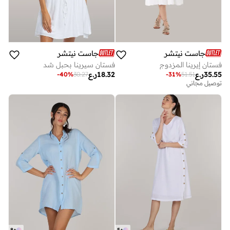
جاست نيتشر
جاست نيتشر
فستان إيرينا المزدوج
فستان سيرينا بحبل شد
35.55
ر.ع
18.32
ر.ع
-
40
%
30.27
-
31
%
51.51
توصيل مجاني
8
+
5
+