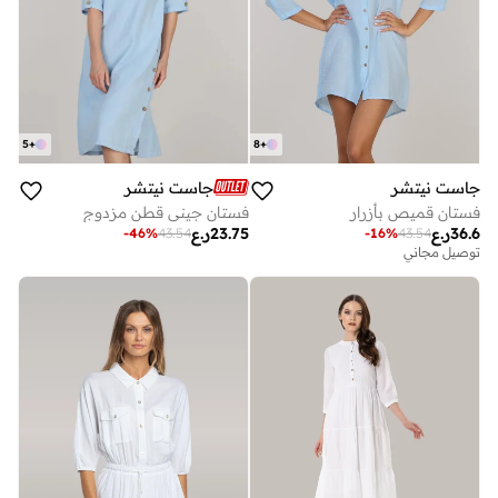
5
+
8
+
جاست نيتشر
جاست نيتشر
فستان قميص بأزرار
فستان جيني قطن مزدوج
36.6
ر.ع
23.75
ر.ع
-
46
%
43.54
-
16
%
43.54
توصيل مجاني