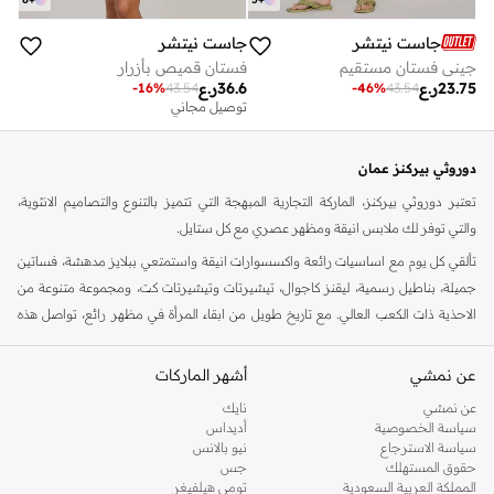
جاست نيتشر
جاست نيتشر
جيني فستان مستقيم
فستان قميص بأزرار
23.75
ر.ع
36.6
ر.ع
-
16
%
43.54
-
46
%
43.54
توصيل مجاني
دوروثي بيركنز عمان
تعتبر دوروثي بيركنز، الماركة التجارية المبهجة التي تتميز بالتنوع والتصاميم الانثوية،
والتي توفر لك ملابس انيقة ومظهر عصري مع كل ستايل.
تألقي كل يوم مع اساسيات رائعة واكسسوارات انيقة واستمتعي ببلايز مدهشة، فساتين
جميلة، بناطيل رسمية، ليقنز كاجوال، تيشيرتات وتيشيرتات كت، ومجموعة متنوعة من
الاحذية ذات الكعب العالي. مع تاريخ طويل من ابقاء المرأة في مظهر رائع، تواصل هذه
الماركة في المملكة المتحدة الحفاظ على سمعتها للستايل والاناقة، سنة بعد سنة. سواء
كنت تقومين بتجديد خزانة ملابسك الملائمة للعمل، البحث عن فستان مثالي للحفلات او
عن نمشي
أشهر الماركات
تفضلين ملابس مريحة في عطلة نهاية الاسبوع، فمن المؤكد انك ستجدين ما تحتاجين
عن نمشي
نايك
اليه.
سياسة الخصوصية
أديداس
سياسة الاسترجاع
نيو بالانس
تسوقي دوروثي بيركنز اون لاين مسقط
حقوق المستهلك
جس
تسوقي دوروثي بيركنز اون لاين من نمشي واستمتعي باكثر من الف ستايل من مجموعة
المملكة العربية السعودية
تومي هيلفيغر