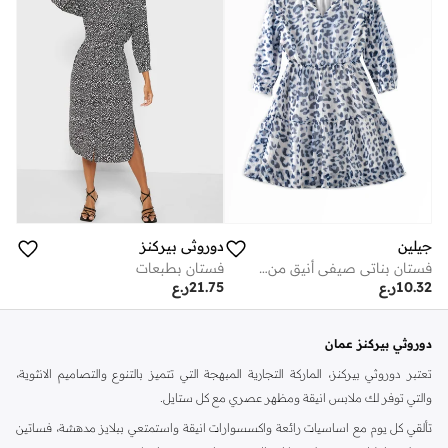
جيلين
دوروثي بيركنز
فستان بناتي صيفي أنيق من الشيفون
فستان بطبعات
10.32
ر.ع
21.75
ر.ع
دوروثي بيركنز عمان
تعتبر دوروثي بيركنز، الماركة التجارية المبهجة التي تتميز بالتنوع والتصاميم الانثوية،
والتي توفر لك ملابس انيقة ومظهر عصري مع كل ستايل.
تألقي كل يوم مع اساسيات رائعة واكسسوارات انيقة واستمتعي ببلايز مدهشة، فساتين