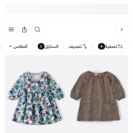
تصفية
تصنيف
الستايل
المقاس
1
4