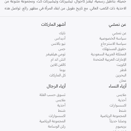
جميلة، بناطيل رسمية، ليقنز كاجوال، تيشيرتات وتيشيرتات كت، ومجموعة متنوعة من
الاحذية ذات الكعب العالي. مع تاريخ طويل من ابقاء المرأة في مظهر رائع، تواصل هذه
الماركة في المملكة المتحدة الحفاظ على سمعتها للستايل والاناقة، سنة بعد سنة. سواء
كنت تقومين بتجديد خزانة ملابسك الملائمة للعمل، البحث عن فستان مثالي للحفلات او
عن نمشي
أشهر الماركات
تفضلين ملابس مريحة في عطلة نهاية الاسبوع، فمن المؤكد انك ستجدين ما تحتاجين
عن نمشي
نايك
اليه.
سياسة الخصوصية
أديداس
سياسة الاسترجاع
نيو بالانس
تسوقي دوروثي بيركنز اون لاين مسقط
حقوق المستهلك
جس
تسوقي دوروثي بيركنز اون لاين من نمشي واستمتعي باكثر من الف ستايل من مجموعة
المملكة العربية السعودية
تومي هيلفيغر
الإمارات العربية المتحدة
اتش اند ام
دوروثي بيركنز الشهيرة. تصفحي المجموعة كاملة في متجر دوروثي بيركنز اون لاين او
الكويت
كالفن كلاين
استخدمي القائمة لتحديد تجربة تسوق دوروثي بيركنز اون لاين. خدمة التوصيل السريعة
قطر
بوما
والدعم الاستثنائي يضمن لك تجربة تسوق ممتعة دائما مع نمشي.
البحرين
كل الماركات
عمان
أزياء النساء
أزياء الرجال
ملابس
تسوق حسب الفئة
أحذية
ملابس
اكسسوارات
أحذية
شنط
شنط
المجموعة الرياضية
اكسسوارات
وصلنا حديثاً
المجموعة الرياضية
بريميوم
ركن الوسامة