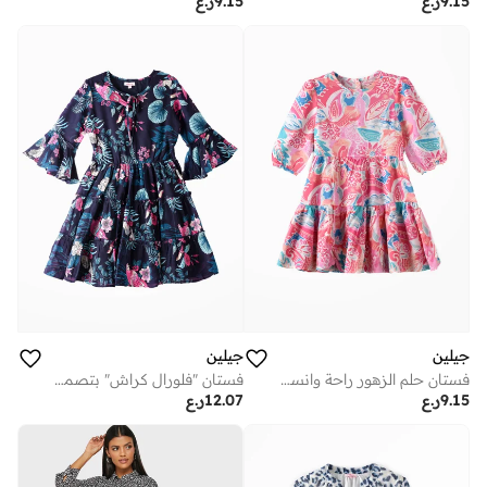
9.15
ر.ع
9.15
ر.ع
جيلين
جيلين
فستان حلم الزهور راحة وانسيابية وأناقة لا مثيل لها
فستان "فلورال كراش" بتصميم عصري ومريح
9.15
ر.ع
12.07
ر.ع