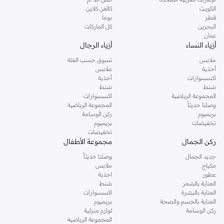
دوروثي بيركنز الشهيرة. تصفحي المجموعة كاملة في متجر دوروثي بيركنز اون لاين او
الكويت
كالفن كلاين
استخدمي القائمة لتحديد تجربة تسوق دوروثي بيركنز اون لاين. خدمة التوصيل السريعة
قطر
بوما
والدعم الاستثنائي يضمن لك تجربة تسوق ممتعة دائما مع نمشي.
البحرين
كل الماركات
عمان
أزياء النساء
أزياء الرجال
ملابس
تسوق حسب الفئة
أحذية
ملابس
اكسسوارات
أحذية
شنط
شنط
المجموعة الرياضية
اكسسوارات
وصلنا حديثاً
المجموعة الرياضية
بريميوم
ركن الوسامة
تخفيضات
بريميوم
تخفيضات
ركن الجمال
مجموعة الأطفال
جديد الجمال
وصلنا حديثاً
مكياج
ملابس
عطور
احذية
العناية بالشعر
شنط
العناية بالبشرة
اكسسوارات
العناية بالجسم والصحة
بريميوم
ركن الوسامة
لوازم منزلية
المجموعة الرياضية