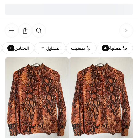
تصفية
تصنيف
الستايل
المقاس
1
4