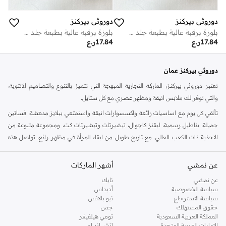
دوروثي بيركنز
دوروثي بيركنز
بلوزة برقبة عالية بطبعة جلد الثعبان
بلوزة برقبة عالية بطبعة جلد الثعبان
17.84
ر.ع
17.84
ر.ع
دوروثي بيركنز عمان
تعتبر دوروثي بيركنز، الماركة التجارية المبهجة التي تتميز بالتنوع والتصاميم الانثوية،
والتي توفر لك ملابس انيقة ومظهر عصري مع كل ستايل.
تألقي كل يوم مع اساسيات رائعة واكسسوارات انيقة واستمتعي ببلايز مدهشة، فساتين
جميلة، بناطيل رسمية، ليقنز كاجوال، تيشيرتات وتيشيرتات كت، ومجموعة متنوعة من
الاحذية ذات الكعب العالي. مع تاريخ طويل من ابقاء المرأة في مظهر رائع، تواصل هذه
الماركة في المملكة المتحدة الحفاظ على سمعتها للستايل والاناقة، سنة بعد سنة. سواء
كنت تقومين بتجديد خزانة ملابسك الملائمة للعمل، البحث عن فستان مثالي للحفلات او
عن نمشي
أشهر الماركات
تفضلين ملابس مريحة في عطلة نهاية الاسبوع، فمن المؤكد انك ستجدين ما تحتاجين
عن نمشي
نايك
اليه.
سياسة الخصوصية
أديداس
سياسة الاسترجاع
نيو بالانس
تسوقي دوروثي بيركنز اون لاين مسقط
حقوق المستهلك
جس
تسوقي دوروثي بيركنز اون لاين من نمشي واستمتعي باكثر من الف ستايل من مجموعة
المملكة العربية السعودية
تومي هيلفيغر
الإمارات العربية المتحدة
اتش اند ام