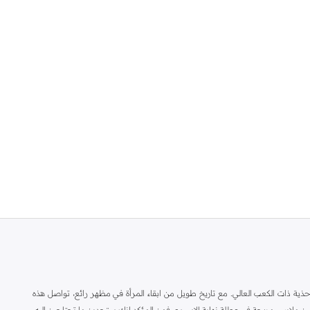
ة ذات الكعب العالي. مع تاريخ طويل من ابقاء المرأة في مظهر رائع، تواصل هذه
ين ملابس مريحة في عطلة نهاية الاسبوع، فمن المؤكد انك ستجدين ما تحتاجين اليه.