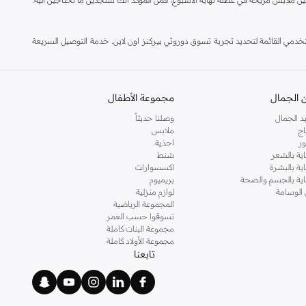
مي القائمة لتحديد تجربة تسوق دوروثي بيركنز اون لاين. خدمة التوصيل السريعة
 الجمال
مجموعة الأطفال
د الجمال
وصلنا حديثاً
اج
ملابس
ر
احذية
اية بالشعر
شنط
اية بالبشرة
اكسسوارات
ناية بالجسم والصحة
بريميوم
 الوسامة
لوازم منزلية
المجموعة الرياضية
تسوقوا حسب العمر
مجموعة البنات كاملة
مجموعة الأولاد كاملة
تابعنا