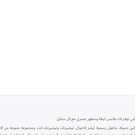
ية، والتي توفر لك ملابس انيقة ومظهر عصري مع كل ستايل.
ين جميلة، بناطيل رسمية، ليقنز كاجوال، تيشيرتات وتيشيرتات كت، ومجموعة متنوعة من الاحذي
اء كنت تقومين بتجديد خزانة ملابسك الملائمة للعمل، البحث عن فستان مثالي للحفلات او تفضل