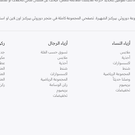
دوروثي بيركنز الشهيرة. تصفحي المجموعة كاملة في متجر دوروثي بيركنز اون لاين او استخد
أزياء النساء
أزياء الرجال
ركن
ملابس
تسوق حسب الفئة
جدي
أحذية
ملابس
مكي
اكسسوارات
أحذية
عطو
شنط
شنط
العن
المجموعة الرياضية
اكسسوارات
العن
وصلنا حديثاً
المجموعة الرياضية
الع
بريميوم
ركن الوسامة
ركن
تخفيضات
بريميوم
تخفيضات