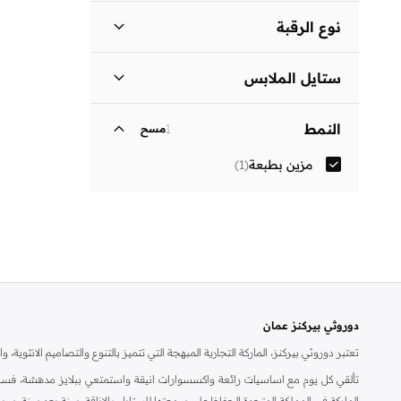
نوع الرقبة
ياقة كلاسيكية
(
1
)
ستايل الملابس
فستان بتصميم قميص
(
1
)
النمط
1
مسح
مزين بطبعة
(
1
)
دوروثي بيركنز عمان
تعتبر دوروثي بيركنز، الماركة التجارية المبهجة التي تتميز بالتنوع والتصاميم الانثو
تألقي كل يوم مع اساسيات رائعة واكسسوارات انيقة واستمتعي ببلايز مدهشة، فسات
الماركة في المملكة المتحدة الحفاظ على سمعتها للستايل والاناقة، سنة بعد سنة. سو