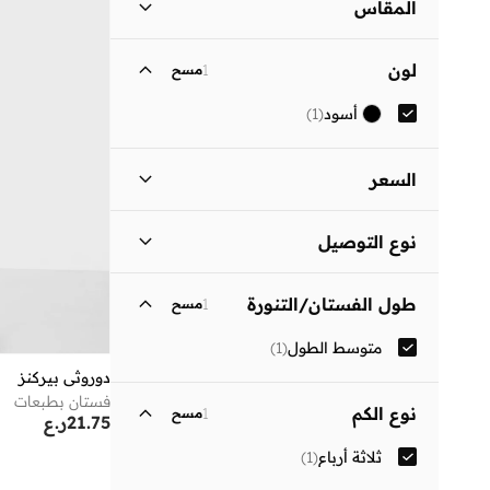
المقاس
مقاس الملابس
ستاندر
:
ALPHA
لون
1
مسح
)
1
(
S
أسود
(
1
)
)
1
(
M
السعر
السعر الأقل
السعر الأعلى
نوع التوصيل
ر.ع
ر.ع
توصيل قياسي
(
1
)
انطلق
طول الفستان/التنورة
1
مسح
متوسط الطول
(
1
)
دوروثي بيركنز
فستان بطبعات
نوع الكم
1
مسح
21.75
ر.ع
ثلاثة أرباع
(
1
)