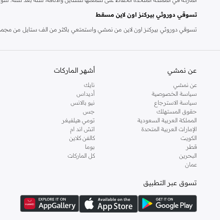
تسوقي دوروثي بيركنز اون لاين مسقط
تسوقي دوروثي بيركنز اون لاين من نمشي واستمتعي باكثر من الف ستايل من مجموعة 
والدعم الاستثنائي يضمن لك تجربة تسوق ممتعة دائما مع نمشي.
عن نمشي
أشهر الماركات
عن نمشي
نايك
سياسة الخصوصية
أديداس
سياسة الاسترجاع
نيو بالانس
حقوق المستهلك
جس
المملكة العربية السعودية
تومي هيلفيغر
الإمارات العربية المتحدة
اتش اند ام
الكويت
كالفن كلاين
قطر
بوما
البحرين
كل الماركات
عمان
تسوق عبر التطبيق