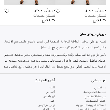
دوروثي بيركنز
دوروثي بيركنز
فستان بطبعات
فستان بطبعات
21.75
ر.ع
21.75
ر.ع
دوروثي بيركنز عمان
تعتبر دوروثي بيركنز، الماركة التجارية المبهجة التي تتميز بالتنوع والتصاميم الانثوية،
والتي توفر لك ملابس انيقة ومظهر عصري مع كل ستايل.
تألقي كل يوم مع اساسيات رائعة واكسسوارات انيقة واستمتعي ببلايز مدهشة، فساتين
جميلة، بناطيل رسمية، ليقنز كاجوال، تيشيرتات وتيشيرتات كت، ومجموعة متنوعة من
الاحذية ذات الكعب العالي. مع تاريخ طويل من ابقاء المرأة في مظهر رائع، تواصل هذه
الماركة في المملكة المتحدة الحفاظ على سمعتها للستايل والاناقة، سنة بعد سنة. سواء
كنت تقومين بتجديد خزانة ملابسك الملائمة للعمل، البحث عن فستان مثالي للحفلات او
عن نمشي
أشهر الماركات
تفضلين ملابس مريحة في عطلة نهاية الاسبوع، فمن المؤكد انك ستجدين ما تحتاجين
عن نمشي
نايك
اليه.
سياسة الخصوصية
أديداس
سياسة الاسترجاع
نيو بالانس
تسوقي دوروثي بيركنز اون لاين مسقط
حقوق المستهلك
جس
تسوقي دوروثي بيركنز اون لاين من نمشي واستمتعي باكثر من الف ستايل من مجموعة
المملكة العربية السعودية
تومي هيلفيغر
الإمارات العربية المتحدة
اتش اند ام