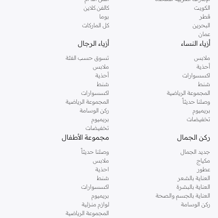
دوروثي بيركنز الشهيرة. تصفحي المجموعة كاملة في متجر دوروثي بيركنز اون لاين او
الكويت
كالفن كلاين
استخدمي القائمة لتحديد تجربة تسوق دوروثي بيركنز اون لاين. خدمة التوصيل السريعة
قطر
بوما
والدعم الاستثنائي يضمن لك تجربة تسوق ممتعة دائما مع نمشي.
البحرين
كل الماركات
عمان
أزياء النساء
أزياء الرجال
ملابس
تسوق حسب الفئة
أحذية
ملابس
اكسسوارات
أحذية
شنط
شنط
المجموعة الرياضية
اكسسوارات
وصلنا حديثاً
المجموعة الرياضية
بريميوم
ركن الوسامة
تخفيضات
بريميوم
تخفيضات
ركن الجمال
مجموعة الأطفال
جديد الجمال
وصلنا حديثاً
مكياج
ملابس
عطور
احذية
العناية بالشعر
شنط
العناية بالبشرة
اكسسوارات
العناية بالجسم والصحة
بريميوم
ركن الوسامة
لوازم منزلية
المجموعة الرياضية