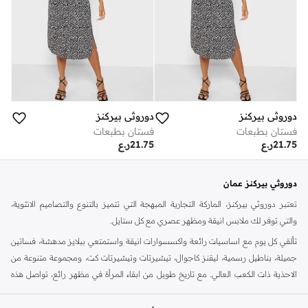
دوروثي بيركنز
دوروثي بيركنز
فستان بطبعات
فستان بطبعات
21.75
ر.ع
21.75
ر.ع
دوروثي بيركنز عمان
تعتبر دوروثي بيركنز، الماركة التجارية المبهجة التي تتميز بالتنوع والتصاميم الانثوية،
والتي توفر لك ملابس انيقة ومظهر عصري مع كل ستايل.
تألقي كل يوم مع اساسيات رائعة واكسسوارات انيقة واستمتعي ببلايز مدهشة، فساتين
جميلة، بناطيل رسمية، ليقنز كاجوال، تيشيرتات وتيشيرتات كت، ومجموعة متنوعة من
الاحذية ذات الكعب العالي. مع تاريخ طويل من ابقاء المرأة في مظهر رائع، تواصل هذه
الماركة في المملكة المتحدة الحفاظ على سمعتها للستايل والاناقة، سنة بعد سنة. سواء
كنت تقومين بتجديد خزانة ملابسك الملائمة للعمل، البحث عن فستان مثالي للحفلات او