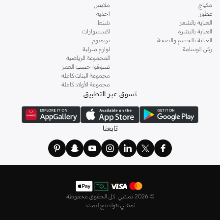
مكياج
ملابس
عطور
احذية
العناية بالشعر
شنط
العناية بالبشرة
اكسسوارات
العناية بالجسم والصحة
بريميوم
ركن الوسامة
لوازم منزلية
المجموعة الرياضية
تسوقوا حسب العمر
مجموعة البنات كاملة
مجموعة الأولاد كاملة
تسوق عبر التطبيق
تابعنا
©
2026 نمشي. كل الحقوق محفوظة
نمشي هولدينج ليميتد