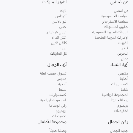
عن نمشي
أشهر الماركات
تفضلين ملابس مريحة في عطلة نهاية الاسبوع، فمن المؤكد انك ستجدين ما تحتاجين
عن نمشي
نايك
اليه.
سياسة الخصوصية
أديداس
سياسة الاسترجاع
نيو بالانس
تسوقي دوروثي بيركنز اون لاين مسقط
حقوق المستهلك
جس
تسوقي دوروثي بيركنز اون لاين من نمشي واستمتعي باكثر من الف ستايل من مجموعة
المملكة العربية السعودية
تومي هيلفيغر
الإمارات العربية المتحدة
اتش اند ام
دوروثي بيركنز الشهيرة. تصفحي المجموعة كاملة في متجر دوروثي بيركنز اون لاين او
الكويت
كالفن كلاين
استخدمي القائمة لتحديد تجربة تسوق دوروثي بيركنز اون لاين. خدمة التوصيل السريعة
قطر
بوما
والدعم الاستثنائي يضمن لك تجربة تسوق ممتعة دائما مع نمشي.
البحرين
كل الماركات
عمان
أزياء النساء
أزياء الرجال
ملابس
تسوق حسب الفئة
أحذية
ملابس
اكسسوارات
أحذية
شنط
شنط
المجموعة الرياضية
اكسسوارات
وصلنا حديثاً
المجموعة الرياضية
بريميوم
ركن الوسامة
تخفيضات
بريميوم
تخفيضات
ركن الجمال
مجموعة الأطفال
جديد الجمال
وصلنا حديثاً