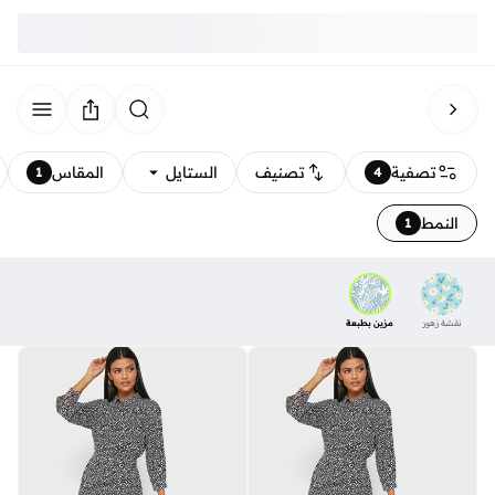
تصفية
تصنيف
الستايل
المقاس
1
4
النمط
1
نقشة زهور
مزين بطبعة