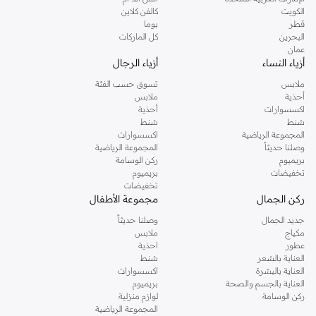
دوروثي بيركنز الشهيرة. تصفحي المجموعة كاملة في متجر دوروثي بيركنز اون لاين او
الكويت
كالفن كلاين
استخدمي القائمة لتحديد تجربة تسوق دوروثي بيركنز اون لاين. خدمة التوصيل السريعة
قطر
بوما
والدعم الاستثنائي يضمن لك تجربة تسوق ممتعة دائما مع نمشي.
البحرين
كل الماركات
عمان
أزياء النساء
أزياء الرجال
ملابس
تسوق حسب الفئة
أحذية
ملابس
اكسسوارات
أحذية
شنط
شنط
المجموعة الرياضية
اكسسوارات
وصلنا حديثاً
المجموعة الرياضية
بريميوم
ركن الوسامة
تخفيضات
بريميوم
تخفيضات
ركن الجمال
مجموعة الأطفال
جديد الجمال
وصلنا حديثاً
مكياج
ملابس
عطور
احذية
العناية بالشعر
شنط
العناية بالبشرة
اكسسوارات
العناية بالجسم والصحة
بريميوم
ركن الوسامة
لوازم منزلية
المجموعة الرياضية