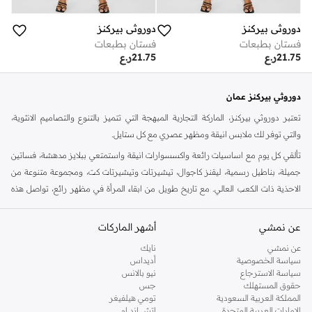
دوروثي بيركنز
دوروثي بيركنز
فستان بطبعات
فستان بطبعات
21.75
ر.ع
21.75
ر.ع
دوروثي بيركنز عمان
تعتبر دوروثي بيركنز، الماركة التجارية المبهجة التي تتميز بالتنوع والتصاميم الانثوية،
والتي توفر لك ملابس انيقة ومظهر عصري مع كل ستايل.
تألقي كل يوم مع اساسيات رائعة واكسسوارات انيقة واستمتعي ببلايز مدهشة، فساتين
جميلة، بناطيل رسمية، ليقنز كاجوال، تيشيرتات وتيشيرتات كت، ومجموعة متنوعة من
الاحذية ذات الكعب العالي. مع تاريخ طويل من ابقاء المرأة في مظهر رائع، تواصل هذه
الماركة في المملكة المتحدة الحفاظ على سمعتها للستايل والاناقة، سنة بعد سنة. سواء
كنت تقومين بتجديد خزانة ملابسك الملائمة للعمل، البحث عن فستان مثالي للحفلات او
عن نمشي
أشهر الماركات
تفضلين ملابس مريحة في عطلة نهاية الاسبوع، فمن المؤكد انك ستجدين ما تحتاجين
عن نمشي
نايك
اليه.
سياسة الخصوصية
أديداس
سياسة الاسترجاع
نيو بالانس
تسوقي دوروثي بيركنز اون لاين مسقط
حقوق المستهلك
جس
تسوقي دوروثي بيركنز اون لاين من نمشي واستمتعي باكثر من الف ستايل من مجموعة
المملكة العربية السعودية
تومي هيلفيغر
الإمارات العربية المتحدة
اتش اند ام