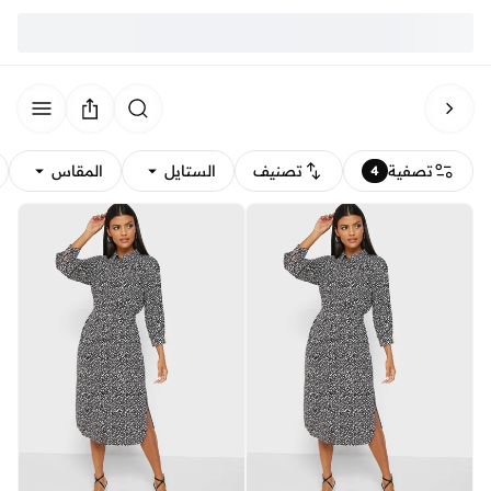
تصفية
تصنيف
الستايل
المقاس
4