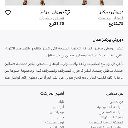
دوروثي بيركنز
دوروثي بيركنز
فستان بطبعات
فستان بطبعات
21.75
ر.ع
21.75
ر.ع
دوروثي بيركنز عمان
تعتبر دوروثي بيركنز، الماركة التجارية المبهجة التي تتميز بالتنوع والتصاميم الانثوية،
والتي توفر لك ملابس انيقة ومظهر عصري مع كل ستايل.
تألقي كل يوم مع اساسيات رائعة واكسسوارات انيقة واستمتعي ببلايز مدهشة، فساتين
جميلة، بناطيل رسمية، ليقنز كاجوال، تيشيرتات وتيشيرتات كت، ومجموعة متنوعة من
الاحذية ذات الكعب العالي. مع تاريخ طويل من ابقاء المرأة في مظهر رائع، تواصل هذه
الماركة في المملكة المتحدة الحفاظ على سمعتها للستايل والاناقة، سنة بعد سنة. سواء
كنت تقومين بتجديد خزانة ملابسك الملائمة للعمل، البحث عن فستان مثالي للحفلات او
عن نمشي
أشهر الماركات
تفضلين ملابس مريحة في عطلة نهاية الاسبوع، فمن المؤكد انك ستجدين ما تحتاجين
عن نمشي
نايك
اليه.
سياسة الخصوصية
أديداس
سياسة الاسترجاع
نيو بالانس
تسوقي دوروثي بيركنز اون لاين مسقط
حقوق المستهلك
جس
تسوقي دوروثي بيركنز اون لاين من نمشي واستمتعي باكثر من الف ستايل من مجموعة
المملكة العربية السعودية
تومي هيلفيغر
الإمارات العربية المتحدة
اتش اند ام