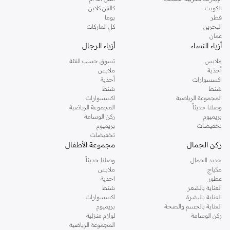
دوروثي بيركنز الشهيرة. تصفحي المجموعة كاملة في متجر دوروثي بيركنز اون لاين او
الكويت
كالفن كلاين
استخدمي القائمة لتحديد تجربة تسوق دوروثي بيركنز اون لاين. خدمة التوصيل السريعة
قطر
بوما
والدعم الاستثنائي يضمن لك تجربة تسوق ممتعة دائما مع نمشي.
البحرين
كل الماركات
عمان
أزياء النساء
أزياء الرجال
ملابس
تسوق حسب الفئة
أحذية
ملابس
اكسسوارات
أحذية
شنط
شنط
المجموعة الرياضية
اكسسوارات
وصلنا حديثاً
المجموعة الرياضية
بريميوم
ركن الوسامة
تخفيضات
بريميوم
تخفيضات
ركن الجمال
مجموعة الأطفال
جديد الجمال
وصلنا حديثاً
مكياج
ملابس
عطور
احذية
العناية بالشعر
شنط
العناية بالبشرة
اكسسوارات
العناية بالجسم والصحة
بريميوم
ركن الوسامة
لوازم منزلية
المجموعة الرياضية