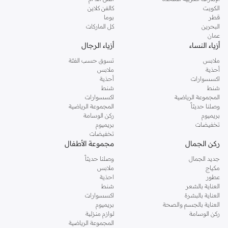
دوروثي بيركنز الشهيرة. تصفحي المجموعة كاملة في متجر دوروثي بيركنز اون لاين او
الكويت
كالفن كلاين
استخدمي القائمة لتحديد تجربة تسوق دوروثي بيركنز اون لاين. خدمة التوصيل السريعة
قطر
بوما
والدعم الاستثنائي يضمن لك تجربة تسوق ممتعة دائما مع نمشي.
البحرين
كل الماركات
عمان
أزياء النساء
أزياء الرجال
ملابس
تسوق حسب الفئة
أحذية
ملابس
اكسسوارات
أحذية
شنط
شنط
المجموعة الرياضية
اكسسوارات
وصلنا حديثاً
المجموعة الرياضية
بريميوم
ركن الوسامة
تخفيضات
بريميوم
تخفيضات
ركن الجمال
مجموعة الأطفال
جديد الجمال
وصلنا حديثاً
مكياج
ملابس
عطور
احذية
العناية بالشعر
شنط
العناية بالبشرة
اكسسوارات
العناية بالجسم والصحة
بريميوم
ركن الوسامة
لوازم منزلية
المجموعة الرياضية