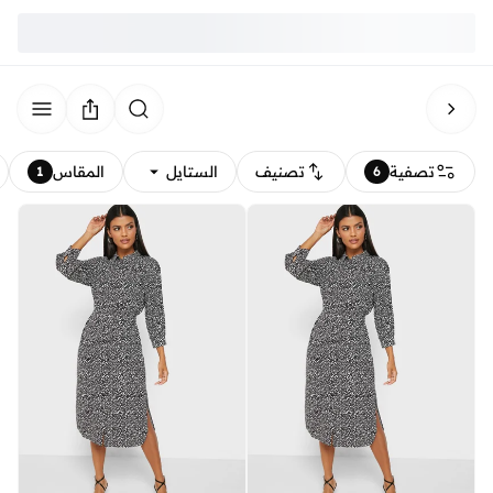
تصفية
تصنيف
الستايل
المقاس
1
6