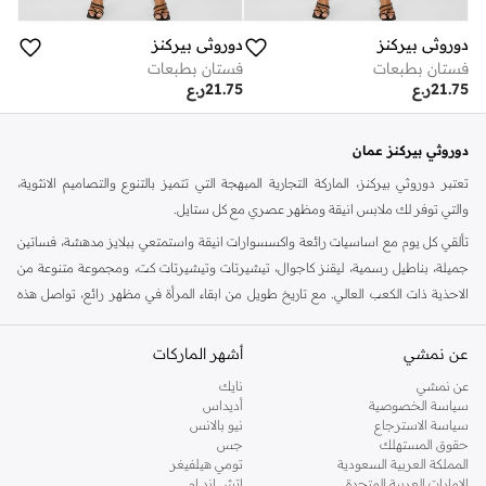
دوروثي بيركنز
دوروثي بيركنز
فستان بطبعات
فستان بطبعات
21.75
ر.ع
21.75
ر.ع
دوروثي بيركنز عمان
تعتبر دوروثي بيركنز، الماركة التجارية المبهجة التي تتميز بالتنوع والتصاميم الانثوية،
والتي توفر لك ملابس انيقة ومظهر عصري مع كل ستايل.
تألقي كل يوم مع اساسيات رائعة واكسسوارات انيقة واستمتعي ببلايز مدهشة، فساتين
جميلة، بناطيل رسمية، ليقنز كاجوال، تيشيرتات وتيشيرتات كت، ومجموعة متنوعة من
الاحذية ذات الكعب العالي. مع تاريخ طويل من ابقاء المرأة في مظهر رائع، تواصل هذه
الماركة في المملكة المتحدة الحفاظ على سمعتها للستايل والاناقة، سنة بعد سنة. سواء
كنت تقومين بتجديد خزانة ملابسك الملائمة للعمل، البحث عن فستان مثالي للحفلات او
عن نمشي
أشهر الماركات
تفضلين ملابس مريحة في عطلة نهاية الاسبوع، فمن المؤكد انك ستجدين ما تحتاجين
عن نمشي
نايك
اليه.
سياسة الخصوصية
أديداس
سياسة الاسترجاع
نيو بالانس
تسوقي دوروثي بيركنز اون لاين مسقط
حقوق المستهلك
جس
تسوقي دوروثي بيركنز اون لاين من نمشي واستمتعي باكثر من الف ستايل من مجموعة
المملكة العربية السعودية
تومي هيلفيغر
الإمارات العربية المتحدة
اتش اند ام