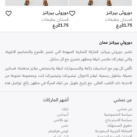
دوروثي بيركنز
دوروثي بيركنز
فستان بطبعات
فستان بطبعات
21.75
ر.ع
21.75
ر.ع
دوروثي بيركنز عمان
تعتبر دوروثي بيركنز، الماركة التجارية المبهجة التي تتميز بالتنوع والتصاميم الانثوية،
والتي توفر لك ملابس انيقة ومظهر عصري مع كل ستايل.
تألقي كل يوم مع اساسيات رائعة واكسسوارات انيقة واستمتعي ببلايز مدهشة، فساتين
جميلة، بناطيل رسمية، ليقنز كاجوال، تيشيرتات وتيشيرتات كت، ومجموعة متنوعة من
الاحذية ذات الكعب العالي. مع تاريخ طويل من ابقاء المرأة في مظهر رائع، تواصل هذه
الماركة في المملكة المتحدة الحفاظ على سمعتها للستايل والاناقة، سنة بعد سنة. سواء
كنت تقومين بتجديد خزانة ملابسك الملائمة للعمل، البحث عن فستان مثالي للحفلات او
عن نمشي
أشهر الماركات
تفضلين ملابس مريحة في عطلة نهاية الاسبوع، فمن المؤكد انك ستجدين ما تحتاجين
عن نمشي
نايك
اليه.
سياسة الخصوصية
أديداس
سياسة الاسترجاع
نيو بالانس
تسوقي دوروثي بيركنز اون لاين مسقط
حقوق المستهلك
جس
تسوقي دوروثي بيركنز اون لاين من نمشي واستمتعي باكثر من الف ستايل من مجموعة
المملكة العربية السعودية
تومي هيلفيغر
الإمارات العربية المتحدة
اتش اند ام