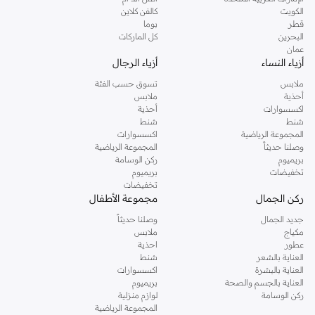
دوروثي بيركنز الشهيرة. تصفحي المجموعة كاملة في متجر دوروثي بيركنز اون لاين او
الكويت
كالفن كلاين
استخدمي القائمة لتحديد تجربة تسوق دوروثي بيركنز اون لاين. خدمة التوصيل السريعة
قطر
بوما
والدعم الاستثنائي يضمن لك تجربة تسوق ممتعة دائما مع نمشي.
البحرين
كل الماركات
عمان
أزياء النساء
أزياء الرجال
ملابس
تسوق حسب الفئة
أحذية
ملابس
اكسسوارات
أحذية
شنط
شنط
المجموعة الرياضية
اكسسوارات
وصلنا حديثاً
المجموعة الرياضية
بريميوم
ركن الوسامة
تخفيضات
بريميوم
تخفيضات
ركن الجمال
مجموعة الأطفال
جديد الجمال
وصلنا حديثاً
مكياج
ملابس
عطور
احذية
العناية بالشعر
شنط
العناية بالبشرة
اكسسوارات
العناية بالجسم والصحة
بريميوم
ركن الوسامة
لوازم منزلية
المجموعة الرياضية