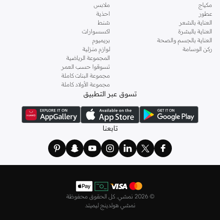
مكياج
ملابس
عطور
احذية
العناية بالشعر
شنط
العناية بالبشرة
اكسسوارات
العناية بالجسم والصحة
بريميوم
ركن الوسامة
لوازم منزلية
المجموعة الرياضية
تسوقوا حسب العمر
مجموعة البنات كاملة
مجموعة الأولاد كاملة
تسوق عبر التطبيق
تابعنا
©
2026 نمشي. كل الحقوق محفوظة
نمشي هولدينج ليميتد