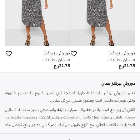
دوروثي بيركنز
دوروثي بيركنز
فستان بطبعات
فستان بطبعات
21.75
ر.ع
21.75
ر.ع
دوروثي بيركنز عمان
تعتبر دوروثي بيركنز، الماركة التجارية المبهجة التي تتميز بالتنوع والتصاميم الانثوية،
والتي توفر لك ملابس انيقة ومظهر عصري مع كل ستايل.
تألقي كل يوم مع اساسيات رائعة واكسسوارات انيقة واستمتعي ببلايز مدهشة، فساتين
جميلة، بناطيل رسمية، ليقنز كاجوال، تيشيرتات وتيشيرتات كت، ومجموعة متنوعة من
الاحذية ذات الكعب العالي. مع تاريخ طويل من ابقاء المرأة في مظهر رائع، تواصل هذه
الماركة في المملكة المتحدة الحفاظ على سمعتها للستايل والاناقة، سنة بعد سنة. سواء
كنت تقومين بتجديد خزانة ملابسك الملائمة للعمل، البحث عن فستان مثالي للحفلات او