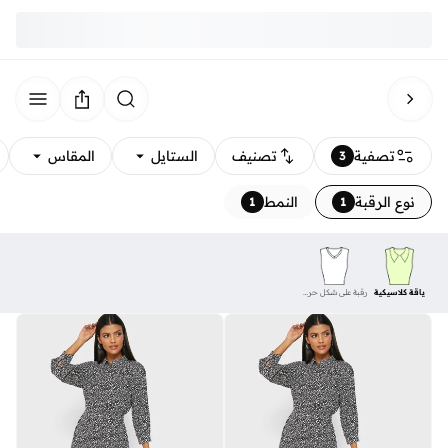
تصفية
تصنيف
الستايل
المقاس
3
نوع الرقبة
النمط
1
1
ياقة كلاسيكية
رقبة على شكل حرف V