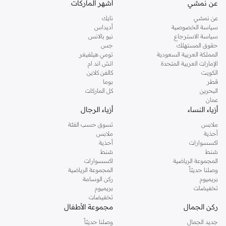
عن نمشي
أشهر الماركات
تفضلين ملابس مريحة في عطلة نهاية الاسبوع، فمن المؤكد انك ستجدين ما تحتاجين
عن نمشي
نايك
اليه.
سياسة الخصوصية
أديداس
سياسة الاسترجاع
نيو بالانس
تسوقي دوروثي بيركنز اون لاين مسقط
حقوق المستهلك
جس
تسوقي دوروثي بيركنز اون لاين من نمشي واستمتعي باكثر من الف ستايل من مجموعة
المملكة العربية السعودية
تومي هيلفيغر
الإمارات العربية المتحدة
اتش اند ام
دوروثي بيركنز الشهيرة. تصفحي المجموعة كاملة في متجر دوروثي بيركنز اون لاين او
الكويت
كالفن كلاين
استخدمي القائمة لتحديد تجربة تسوق دوروثي بيركنز اون لاين. خدمة التوصيل السريعة
قطر
بوما
والدعم الاستثنائي يضمن لك تجربة تسوق ممتعة دائما مع نمشي.
البحرين
كل الماركات
عمان
أزياء النساء
أزياء الرجال
ملابس
تسوق حسب الفئة
أحذية
ملابس
اكسسوارات
أحذية
شنط
شنط
المجموعة الرياضية
اكسسوارات
وصلنا حديثاً
المجموعة الرياضية
بريميوم
ركن الوسامة
تخفيضات
بريميوم
تخفيضات
ركن الجمال
مجموعة الأطفال
جديد الجمال
وصلنا حديثاً