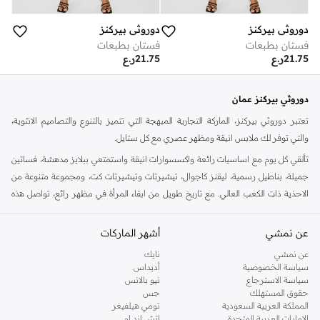
دوروثي بيركنز
دوروثي بيركنز
فستان بطبعات
فستان بطبعات
21.75
ر.ع
21.75
ر.ع
دوروثي بيركنز عمان
تعتبر دوروثي بيركنز، الماركة التجارية المبهجة التي تتميز بالتنوع والتصاميم الانثوية،
والتي توفر لك ملابس انيقة ومظهر عصري مع كل ستايل.
تألقي كل يوم مع اساسيات رائعة واكسسوارات انيقة واستمتعي ببلايز مدهشة، فساتين
جميلة، بناطيل رسمية، ليقنز كاجوال، تيشيرتات وتيشيرتات كت، ومجموعة متنوعة من
الاحذية ذات الكعب العالي. مع تاريخ طويل من ابقاء المرأة في مظهر رائع، تواصل هذه
الماركة في المملكة المتحدة الحفاظ على سمعتها للستايل والاناقة، سنة بعد سنة. سواء
كنت تقومين بتجديد خزانة ملابسك الملائمة للعمل، البحث عن فستان مثالي للحفلات او
عن نمشي
أشهر الماركات
تفضلين ملابس مريحة في عطلة نهاية الاسبوع، فمن المؤكد انك ستجدين ما تحتاجين
عن نمشي
نايك
اليه.
سياسة الخصوصية
أديداس
سياسة الاسترجاع
نيو بالانس
تسوقي دوروثي بيركنز اون لاين مسقط
حقوق المستهلك
جس
تسوقي دوروثي بيركنز اون لاين من نمشي واستمتعي باكثر من الف ستايل من مجموعة
المملكة العربية السعودية
تومي هيلفيغر
الإمارات العربية المتحدة
اتش اند ام