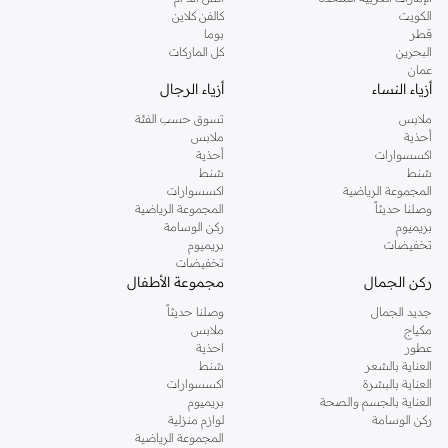
دوروثي بيركنز الشهيرة. تصفحي المجموعة كاملة في متجر دوروثي بيركنز اون لاين او
الكويت
كالفن كلاين
استخدمي القائمة لتحديد تجربة تسوق دوروثي بيركنز اون لاين. خدمة التوصيل السريعة
قطر
بوما
والدعم الاستثنائي يضمن لك تجربة تسوق ممتعة دائما مع نمشي.
البحرين
كل الماركات
عمان
أزياء النساء
أزياء الرجال
ملابس
تسوق حسب الفئة
أحذية
ملابس
اكسسوارات
أحذية
شنط
شنط
المجموعة الرياضية
اكسسوارات
وصلنا حديثاً
المجموعة الرياضية
بريميوم
ركن الوسامة
تخفيضات
بريميوم
تخفيضات
ركن الجمال
مجموعة الأطفال
جديد الجمال
وصلنا حديثاً
مكياج
ملابس
عطور
احذية
العناية بالشعر
شنط
العناية بالبشرة
اكسسوارات
العناية بالجسم والصحة
بريميوم
ركن الوسامة
لوازم منزلية
المجموعة الرياضية