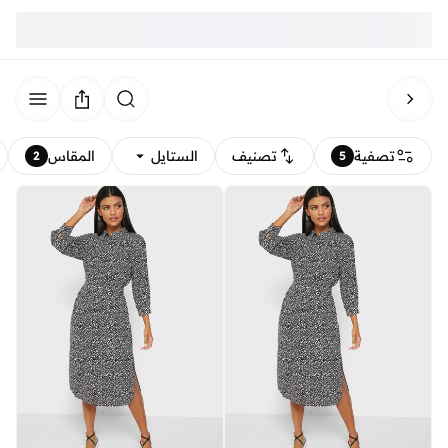
تصفية
تصنيف
الستايل
المقاس
2
5