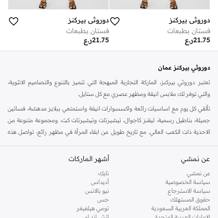
دوروثي بيركنز
دوروثي بيركنز
فستان بطبعات
فستان بطبعات
21.75
ر.ع
21.75
ر.ع
دوروثي بيركنز عمان
تعتبر دوروثي بيركنز، الماركة التجارية المبهجة التي تتميز بالتنوع والتصاميم الانثوية،
والتي توفر لك ملابس انيقة ومظهر عصري مع كل ستايل.
تألقي كل يوم مع اساسيات رائعة واكسسوارات انيقة واستمتعي ببلايز مدهشة، فساتين
جميلة، بناطيل رسمية، ليقنز كاجوال، تيشيرتات وتيشيرتات كت، ومجموعة متنوعة من
الاحذية ذات الكعب العالي. مع تاريخ طويل من ابقاء المرأة في مظهر رائع، تواصل هذه
الماركة في المملكة المتحدة الحفاظ على سمعتها للستايل والاناقة، سنة بعد سنة. سواء
كنت تقومين بتجديد خزانة ملابسك الملائمة للعمل، البحث عن فستان مثالي للحفلات او
عن نمشي
أشهر الماركات
تفضلين ملابس مريحة في عطلة نهاية الاسبوع، فمن المؤكد انك ستجدين ما تحتاجين
عن نمشي
نايك
اليه.
سياسة الخصوصية
أديداس
سياسة الاسترجاع
نيو بالانس
تسوقي دوروثي بيركنز اون لاين مسقط
حقوق المستهلك
جس
تسوقي دوروثي بيركنز اون لاين من نمشي واستمتعي باكثر من الف ستايل من مجموعة
المملكة العربية السعودية
تومي هيلفيغر
الإمارات العربية المتحدة
اتش اند ام