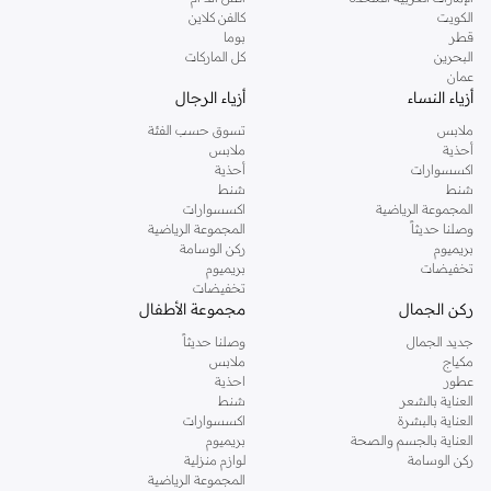
دوروثي بيركنز الشهيرة. تصفحي المجموعة كاملة في متجر دوروثي بيركنز اون لاين او
الكويت
كالفن كلاين
استخدمي القائمة لتحديد تجربة تسوق دوروثي بيركنز اون لاين. خدمة التوصيل السريعة
قطر
بوما
والدعم الاستثنائي يضمن لك تجربة تسوق ممتعة دائما مع نمشي.
البحرين
كل الماركات
عمان
أزياء النساء
أزياء الرجال
ملابس
تسوق حسب الفئة
أحذية
ملابس
اكسسوارات
أحذية
شنط
شنط
المجموعة الرياضية
اكسسوارات
وصلنا حديثاً
المجموعة الرياضية
بريميوم
ركن الوسامة
تخفيضات
بريميوم
تخفيضات
ركن الجمال
مجموعة الأطفال
جديد الجمال
وصلنا حديثاً
مكياج
ملابس
عطور
احذية
العناية بالشعر
شنط
العناية بالبشرة
اكسسوارات
العناية بالجسم والصحة
بريميوم
ركن الوسامة
لوازم منزلية
المجموعة الرياضية