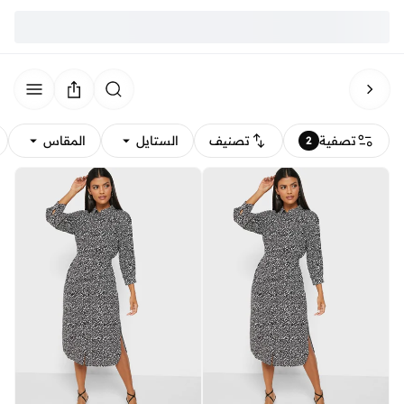
تصفية
تصنيف
الستايل
المقاس
2