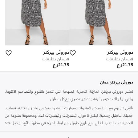
دوروثي بيركنز
دوروثي بيركنز
فستان بطبعات
فستان بطبعات
21.75
ر.ع
21.75
ر.ع
دوروثي بيركنز عمان
تعتبر دوروثي بيركنز، الماركة التجارية المبهجة التي تتميز بالتنوع والتصاميم الانثوية،
والتي توفر لك ملابس انيقة ومظهر عصري مع كل ستايل.
تألقي كل يوم مع اساسيات رائعة واكسسوارات انيقة واستمتعي ببلايز مدهشة، فساتين
جميلة، بناطيل رسمية، ليقنز كاجوال، تيشيرتات وتيشيرتات كت، ومجموعة متنوعة من
الاحذية ذات الكعب العالي. مع تاريخ طويل من ابقاء المرأة في مظهر رائع، تواصل هذه
الماركة في المملكة المتحدة الحفاظ على سمعتها للستايل والاناقة، سنة بعد سنة. سواء
كنت تقومين بتجديد خزانة ملابسك الملائمة للعمل، البحث عن فستان مثالي للحفلات او