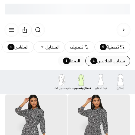
تصفية
تصنيف
الستايل
المقاس
1
5
ستايل الملابس
النمط
1
1
أيه-لاين
فيت أند فلير
فستان بتصميم قميص
ملفوف حول الخصر