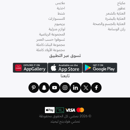
مكياج
ملابس
عطور
احذية
العناية بالشعر
شنط
العناية بالبشرة
اكسسوارات
العناية بالجسم والصحة
بريميوم
ركن الوسامة
لوازم منزلية
المجموعة الرياضية
تسوقوا حسب العمر
مجموعة البنات كاملة
مجموعة الأولاد كاملة
تسوق عبر التطبيق
تابعنا
©
2026 نمشي. كل الحقوق محفوظة
نمشي هولدينج ليميتد