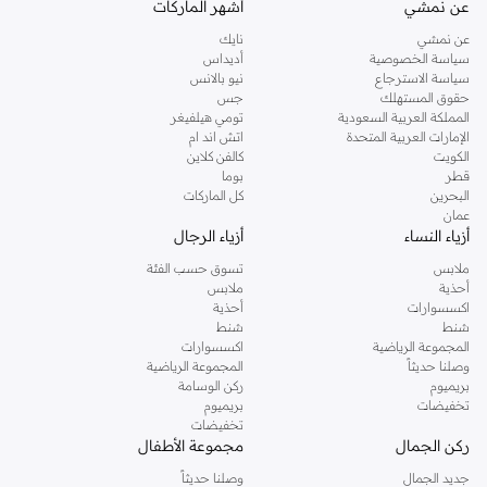
عن نمشي
أشهر الماركات
تفضلين ملابس مريحة في عطلة نهاية الاسبوع، فمن المؤكد انك ستجدين ما تحتاجين
عن نمشي
نايك
اليه.
سياسة الخصوصية
أديداس
سياسة الاسترجاع
نيو بالانس
تسوقي دوروثي بيركنز اون لاين مسقط
حقوق المستهلك
جس
تسوقي دوروثي بيركنز اون لاين من نمشي واستمتعي باكثر من الف ستايل من مجموعة
المملكة العربية السعودية
تومي هيلفيغر
الإمارات العربية المتحدة
اتش اند ام
دوروثي بيركنز الشهيرة. تصفحي المجموعة كاملة في متجر دوروثي بيركنز اون لاين او
الكويت
كالفن كلاين
استخدمي القائمة لتحديد تجربة تسوق دوروثي بيركنز اون لاين. خدمة التوصيل السريعة
قطر
بوما
والدعم الاستثنائي يضمن لك تجربة تسوق ممتعة دائما مع نمشي.
البحرين
كل الماركات
عمان
أزياء النساء
أزياء الرجال
ملابس
تسوق حسب الفئة
أحذية
ملابس
اكسسوارات
أحذية
شنط
شنط
المجموعة الرياضية
اكسسوارات
وصلنا حديثاً
المجموعة الرياضية
بريميوم
ركن الوسامة
تخفيضات
بريميوم
تخفيضات
ركن الجمال
مجموعة الأطفال
جديد الجمال
وصلنا حديثاً