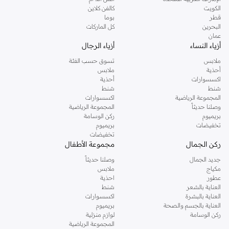
دوروثي بيركنز الشهيرة. تصفحي المجموعة كاملة في متجر دوروثي بيركنز اون لاين او
الكويت
كالفن كلاين
استخدمي القائمة لتحديد تجربة تسوق دوروثي بيركنز اون لاين. خدمة التوصيل السريعة
قطر
بوما
والدعم الاستثنائي يضمن لك تجربة تسوق ممتعة دائما مع نمشي.
البحرين
كل الماركات
عمان
أزياء النساء
أزياء الرجال
ملابس
تسوق حسب الفئة
أحذية
ملابس
اكسسوارات
أحذية
شنط
شنط
المجموعة الرياضية
اكسسوارات
وصلنا حديثاً
المجموعة الرياضية
بريميوم
ركن الوسامة
تخفيضات
بريميوم
تخفيضات
ركن الجمال
مجموعة الأطفال
جديد الجمال
وصلنا حديثاً
مكياج
ملابس
عطور
احذية
العناية بالشعر
شنط
العناية بالبشرة
اكسسوارات
العناية بالجسم والصحة
بريميوم
ركن الوسامة
لوازم منزلية
المجموعة الرياضية