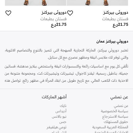
دوروثي بيركنز
دوروثي بيركنز
فستان بطبعات
فستان بطبعات
21.75
ر.ع
21.75
ر.ع
دوروثي بيركنز عمان
تعتبر دوروثي بيركنز، الماركة التجارية المبهجة التي تتميز بالتنوع والتصاميم الانثوية،
والتي توفر لك ملابس انيقة ومظهر عصري مع كل ستايل.
تألقي كل يوم مع اساسيات رائعة واكسسوارات انيقة واستمتعي ببلايز مدهشة، فساتين
جميلة، بناطيل رسمية، ليقنز كاجوال، تيشيرتات وتيشيرتات كت، ومجموعة متنوعة من
الاحذية ذات الكعب العالي. مع تاريخ طويل من ابقاء المرأة في مظهر رائع، تواصل هذه
الماركة في المملكة المتحدة الحفاظ على سمعتها للستايل والاناقة، سنة بعد سنة. سواء
كنت تقومين بتجديد خزانة ملابسك الملائمة للعمل، البحث عن فستان مثالي للحفلات او
عن نمشي
أشهر الماركات
تفضلين ملابس مريحة في عطلة نهاية الاسبوع، فمن المؤكد انك ستجدين ما تحتاجين
عن نمشي
نايك
اليه.
سياسة الخصوصية
أديداس
سياسة الاسترجاع
نيو بالانس
تسوقي دوروثي بيركنز اون لاين مسقط
حقوق المستهلك
جس
تسوقي دوروثي بيركنز اون لاين من نمشي واستمتعي باكثر من الف ستايل من مجموعة
المملكة العربية السعودية
تومي هيلفيغر
الإمارات العربية المتحدة
اتش اند ام