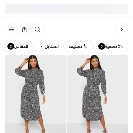
تصفية
تصنيف
الستايل
المقاس
2
5