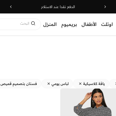
الدفع نقدا عند الاستلام
البحث
اوتلت
الأطفال
بريميوم
المنزل
ياقة كلاسيكية
لباس يومي
فستان بتصميم قميص