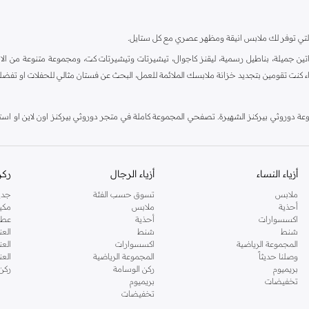
ية، والتي توفر لك ملابس انيقة ومظهر عصري مع كل ستايل.
ين جميلة، بناطيل رسمية، ليقنز كاجوال، تيشيرتات وتيشيرتات كت، ومجموعة متنوعة من الاحذي
اء كنت تقومين بتجديد خزانة ملابسك الملائمة للعمل، البحث عن فستان مثالي للحفلات او تفضل
دوروثي بيركنز الشهيرة. تصفحي المجموعة كاملة في متجر دوروثي بيركنز اون لاين او استخد
أزياء النساء
أزياء الرجال
ركن
ملابس
تسوق حسب الفئة
جدي
أحذية
ملابس
مكي
اكسسوارات
أحذية
عطو
شنط
شنط
العن
المجموعة الرياضية
اكسسوارات
العن
وصلنا حديثاً
المجموعة الرياضية
الع
بريميوم
ركن الوسامة
ركن
تخفيضات
بريميوم
تخفيضات