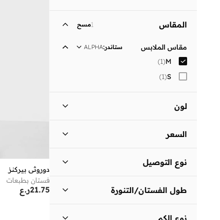
المقاس
1
مسح
مقاس الملابس
ستاندر
:
ALPHA
)
1
(
M
)
1
(
S
لون
أسود
(
1
)
السعر
السعر الأقل
السعر الأعلى
نوع التوصيل
ر.ع
ر.ع
دوروثي بيركنز
فستان بطبعات
توصيل قياسي
(
1
)
انطلق
21.75
ر.ع
طول الفستان/التنورة
متوسط الطول
(
1
)
نوع الكم