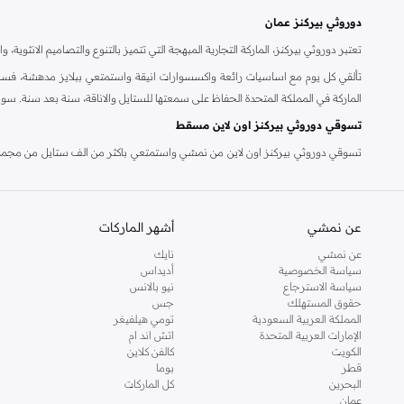
دوروثي بيركنز عمان
تعتبر دوروثي بيركنز، الماركة التجارية المبهجة التي تتميز بالتنوع والتصاميم الانثو
تألقي كل يوم مع اساسيات رائعة واكسسوارات انيقة واستمتعي ببلايز مدهشة، فسات
الماركة في المملكة المتحدة الحفاظ على سمعتها للستايل والاناقة، سنة بعد سنة. سو
تسوقي دوروثي بيركنز اون لاين مسقط
تسوقي دوروثي بيركنز اون لاين من نمشي واستمتعي باكثر من الف ستايل من مجموعة 
والدعم الاستثنائي يضمن لك تجربة تسوق ممتعة دائما مع نمشي.
عن نمشي
أشهر الماركات
عن نمشي
نايك
سياسة الخصوصية
أديداس
سياسة الاسترجاع
نيو بالانس
حقوق المستهلك
جس
المملكة العربية السعودية
تومي هيلفيغر
الإمارات العربية المتحدة
اتش اند ام
الكويت
كالفن كلاين
قطر
بوما
البحرين
كل الماركات
عمان