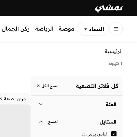
موضة
الرياضة
ركن الجمال
النساء
الرجال
الرئيسية
الأطفال
1 نتيجة
كل فلاتر التصفية
مسح الكل
مزين بطبعة
الفئة
نساء
)
1
(
الستايل
1
مسح
لباس يومي
(
1
)