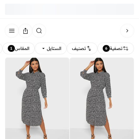
تصفية
تصنيف
الستايل
المقاس
1
6