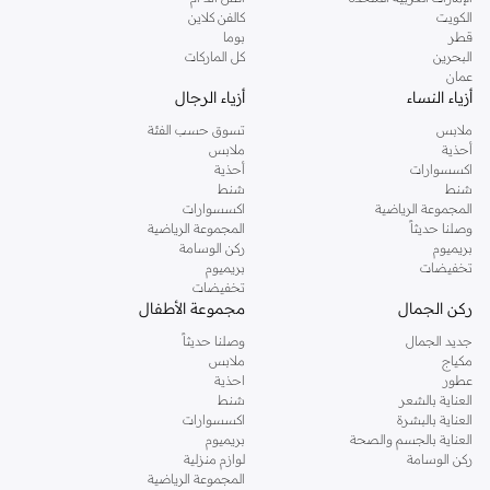
دوروثي بيركنز الشهيرة. تصفحي المجموعة كاملة في متجر دوروثي بيركنز اون لاين او
الكويت
كالفن كلاين
استخدمي القائمة لتحديد تجربة تسوق دوروثي بيركنز اون لاين. خدمة التوصيل السريعة
قطر
بوما
والدعم الاستثنائي يضمن لك تجربة تسوق ممتعة دائما مع نمشي.
البحرين
كل الماركات
عمان
أزياء النساء
أزياء الرجال
ملابس
تسوق حسب الفئة
أحذية
ملابس
اكسسوارات
أحذية
شنط
شنط
المجموعة الرياضية
اكسسوارات
وصلنا حديثاً
المجموعة الرياضية
بريميوم
ركن الوسامة
تخفيضات
بريميوم
تخفيضات
ركن الجمال
مجموعة الأطفال
جديد الجمال
وصلنا حديثاً
مكياج
ملابس
عطور
احذية
العناية بالشعر
شنط
العناية بالبشرة
اكسسوارات
العناية بالجسم والصحة
بريميوم
ركن الوسامة
لوازم منزلية
المجموعة الرياضية