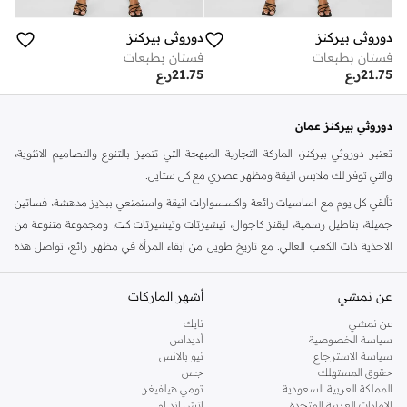
دوروثي بيركنز
دوروثي بيركنز
فستان بطبعات
فستان بطبعات
21.75
ر.ع
21.75
ر.ع
دوروثي بيركنز عمان
تعتبر دوروثي بيركنز، الماركة التجارية المبهجة التي تتميز بالتنوع والتصاميم الانثوية،
والتي توفر لك ملابس انيقة ومظهر عصري مع كل ستايل.
تألقي كل يوم مع اساسيات رائعة واكسسوارات انيقة واستمتعي ببلايز مدهشة، فساتين
جميلة، بناطيل رسمية، ليقنز كاجوال، تيشيرتات وتيشيرتات كت، ومجموعة متنوعة من
الاحذية ذات الكعب العالي. مع تاريخ طويل من ابقاء المرأة في مظهر رائع، تواصل هذه
الماركة في المملكة المتحدة الحفاظ على سمعتها للستايل والاناقة، سنة بعد سنة. سواء
كنت تقومين بتجديد خزانة ملابسك الملائمة للعمل، البحث عن فستان مثالي للحفلات او
عن نمشي
أشهر الماركات
تفضلين ملابس مريحة في عطلة نهاية الاسبوع، فمن المؤكد انك ستجدين ما تحتاجين
عن نمشي
نايك
اليه.
سياسة الخصوصية
أديداس
سياسة الاسترجاع
نيو بالانس
تسوقي دوروثي بيركنز اون لاين مسقط
حقوق المستهلك
جس
تسوقي دوروثي بيركنز اون لاين من نمشي واستمتعي باكثر من الف ستايل من مجموعة
المملكة العربية السعودية
تومي هيلفيغر
الإمارات العربية المتحدة
اتش اند ام