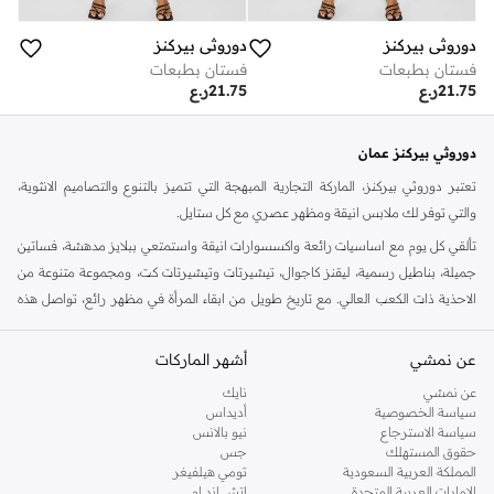
دوروثي بيركنز
دوروثي بيركنز
فستان بطبعات
فستان بطبعات
21.75
ر.ع
21.75
ر.ع
دوروثي بيركنز عمان
تعتبر دوروثي بيركنز، الماركة التجارية المبهجة التي تتميز بالتنوع والتصاميم الانثوية،
والتي توفر لك ملابس انيقة ومظهر عصري مع كل ستايل.
تألقي كل يوم مع اساسيات رائعة واكسسوارات انيقة واستمتعي ببلايز مدهشة، فساتين
جميلة، بناطيل رسمية، ليقنز كاجوال، تيشيرتات وتيشيرتات كت، ومجموعة متنوعة من
الاحذية ذات الكعب العالي. مع تاريخ طويل من ابقاء المرأة في مظهر رائع، تواصل هذه
الماركة في المملكة المتحدة الحفاظ على سمعتها للستايل والاناقة، سنة بعد سنة. سواء
كنت تقومين بتجديد خزانة ملابسك الملائمة للعمل، البحث عن فستان مثالي للحفلات او
عن نمشي
أشهر الماركات
تفضلين ملابس مريحة في عطلة نهاية الاسبوع، فمن المؤكد انك ستجدين ما تحتاجين
عن نمشي
نايك
اليه.
سياسة الخصوصية
أديداس
سياسة الاسترجاع
نيو بالانس
تسوقي دوروثي بيركنز اون لاين مسقط
حقوق المستهلك
جس
تسوقي دوروثي بيركنز اون لاين من نمشي واستمتعي باكثر من الف ستايل من مجموعة
المملكة العربية السعودية
تومي هيلفيغر
الإمارات العربية المتحدة
اتش اند ام