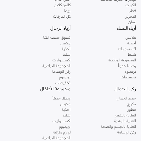
دوروثي بيركنز الشهيرة. تصفحي المجموعة كاملة في متجر دوروثي بيركنز اون لاين او
الكويت
كالفن كلاين
استخدمي القائمة لتحديد تجربة تسوق دوروثي بيركنز اون لاين. خدمة التوصيل السريعة
قطر
بوما
والدعم الاستثنائي يضمن لك تجربة تسوق ممتعة دائما مع نمشي.
البحرين
كل الماركات
عمان
أزياء النساء
أزياء الرجال
ملابس
تسوق حسب الفئة
أحذية
ملابس
اكسسوارات
أحذية
شنط
شنط
المجموعة الرياضية
اكسسوارات
وصلنا حديثاً
المجموعة الرياضية
بريميوم
ركن الوسامة
تخفيضات
بريميوم
تخفيضات
ركن الجمال
مجموعة الأطفال
جديد الجمال
وصلنا حديثاً
مكياج
ملابس
عطور
احذية
العناية بالشعر
شنط
العناية بالبشرة
اكسسوارات
العناية بالجسم والصحة
بريميوم
ركن الوسامة
لوازم منزلية
المجموعة الرياضية