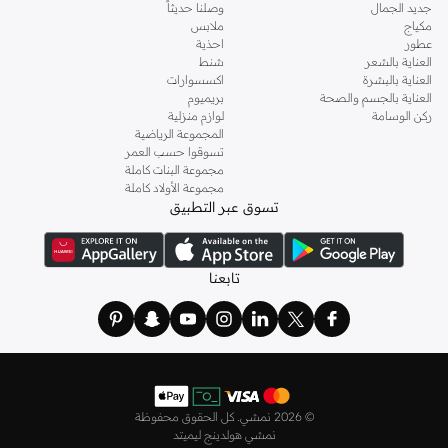
جديد الجمال
وصلنا حديثاً
مكياج
ملابس
عطور
احذية
العناية بالشعر
شنط
العناية بالبشرة
اكسسوارات
العناية بالجسم والصحة
بريميوم
ركن الوسامة
لوازم منزلية
المجموعة الرياضية
تسوقوا حسب العمر
مجموعة البنات كاملة
مجموعة الأولاد كاملة
تسوق عبر التطبيق
تابعنا
©
2026 نمشي. كل الحقوق محفوظة
نمشي هولدينج ليميتد