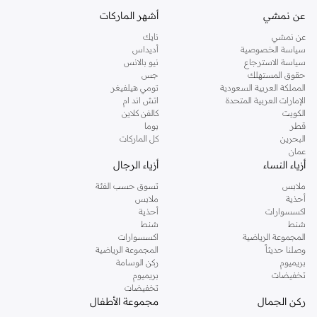
كنت تقومين بتجديد خزانة ملابسك الملائمة للعمل، البحث عن فستان مثالي للحفلات او
عن نمشي
أشهر الماركات
تفضلين ملابس مريحة في عطلة نهاية الاسبوع، فمن المؤكد انك ستجدين ما تحتاجين
عن نمشي
نايك
اليه.
سياسة الخصوصية
أديداس
سياسة الاسترجاع
نيو بالانس
تسوقي دوروثي بيركنز اون لاين مسقط
حقوق المستهلك
جس
تسوقي دوروثي بيركنز اون لاين من نمشي واستمتعي باكثر من الف ستايل من مجموعة
المملكة العربية السعودية
تومي هيلفيغر
الإمارات العربية المتحدة
اتش اند ام
دوروثي بيركنز الشهيرة. تصفحي المجموعة كاملة في متجر دوروثي بيركنز اون لاين او
الكويت
كالفن كلاين
استخدمي القائمة لتحديد تجربة تسوق دوروثي بيركنز اون لاين. خدمة التوصيل السريعة
قطر
بوما
والدعم الاستثنائي يضمن لك تجربة تسوق ممتعة دائما مع نمشي.
البحرين
كل الماركات
عمان
أزياء النساء
أزياء الرجال
ملابس
تسوق حسب الفئة
أحذية
ملابس
اكسسوارات
أحذية
شنط
شنط
المجموعة الرياضية
اكسسوارات
وصلنا حديثاً
المجموعة الرياضية
بريميوم
ركن الوسامة
تخفيضات
بريميوم
تخفيضات
ركن الجمال
مجموعة الأطفال