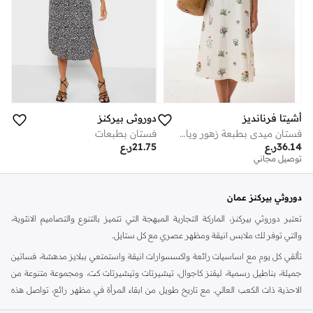
دوروثي بيركنز
أشيتا فرنانديز
فستان بطبعات
فستان ميدي بطبعة زهور وياقة على شكل حرف وأكمام كاب – عاجي
21.75
ر.ع
36.14
ر.ع
توصيل مجاني
دوروثي بيركنز عمان
تعتبر دوروثي بيركنز، الماركة التجارية المبهجة التي تتميز بالتنوع والتصاميم الانثوية،
والتي توفر لك ملابس انيقة ومظهر عصري مع كل ستايل.
تألقي كل يوم مع اساسيات رائعة واكسسوارات انيقة واستمتعي ببلايز مدهشة، فساتين
جميلة، بناطيل رسمية، ليقنز كاجوال، تيشيرتات وتيشيرتات كت، ومجموعة متنوعة من
الاحذية ذات الكعب العالي. مع تاريخ طويل من ابقاء المرأة في مظهر رائع، تواصل هذه
الماركة في المملكة المتحدة الحفاظ على سمعتها للستايل والاناقة، سنة بعد سنة. سواء