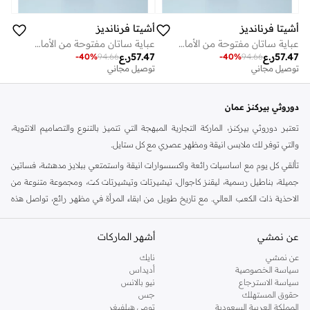
أشيتا فرنانديز
أشيتا فرنانديز
عباية ساتان مفتوحة من الأمام - أسود
عباية ساتان مفتوحة من الأمام - أسود
57.47
ر.ع
57.47
ر.ع
-
40
%
94.66
-
40
%
94.66
توصيل مجاني
توصيل مجاني
دوروثي بيركنز عمان
تعتبر دوروثي بيركنز، الماركة التجارية المبهجة التي تتميز بالتنوع والتصاميم الانثوية،
والتي توفر لك ملابس انيقة ومظهر عصري مع كل ستايل.
تألقي كل يوم مع اساسيات رائعة واكسسوارات انيقة واستمتعي ببلايز مدهشة، فساتين
جميلة، بناطيل رسمية، ليقنز كاجوال، تيشيرتات وتيشيرتات كت، ومجموعة متنوعة من
الاحذية ذات الكعب العالي. مع تاريخ طويل من ابقاء المرأة في مظهر رائع، تواصل هذه
الماركة في المملكة المتحدة الحفاظ على سمعتها للستايل والاناقة، سنة بعد سنة. سواء
كنت تقومين بتجديد خزانة ملابسك الملائمة للعمل، البحث عن فستان مثالي للحفلات او
عن نمشي
أشهر الماركات
تفضلين ملابس مريحة في عطلة نهاية الاسبوع، فمن المؤكد انك ستجدين ما تحتاجين
عن نمشي
نايك
اليه.
سياسة الخصوصية
أديداس
سياسة الاسترجاع
نيو بالانس
تسوقي دوروثي بيركنز اون لاين مسقط
حقوق المستهلك
جس
تسوقي دوروثي بيركنز اون لاين من نمشي واستمتعي باكثر من الف ستايل من مجموعة
المملكة العربية السعودية
تومي هيلفيغر