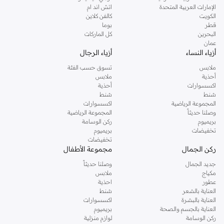
الإمارات العربية المتحدة
اتش اند ام
دوروثي بيركنز الشهيرة. تصفحي المجموعة كاملة في متجر دوروثي بيركنز اون لاين او
الكويت
كالفن كلاين
استخدمي القائمة لتحديد تجربة تسوق دوروثي بيركنز اون لاين. خدمة التوصيل السريعة
قطر
بوما
والدعم الاستثنائي يضمن لك تجربة تسوق ممتعة دائما مع نمشي.
البحرين
كل الماركات
عمان
أزياء النساء
أزياء الرجال
ملابس
تسوق حسب الفئة
أحذية
ملابس
اكسسوارات
أحذية
شنط
شنط
المجموعة الرياضية
اكسسوارات
وصلنا حديثاً
المجموعة الرياضية
بريميوم
ركن الوسامة
تخفيضات
بريميوم
تخفيضات
ركن الجمال
مجموعة الأطفال
جديد الجمال
وصلنا حديثاً
مكياج
ملابس
عطور
احذية
العناية بالشعر
شنط
العناية بالبشرة
اكسسوارات
العناية بالجسم والصحة
بريميوم
ركن الوسامة
لوازم منزلية