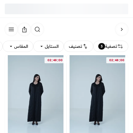
تصفية
تصنيف
الستايل
المقاس
3
:
:
:
:
02
48
00
02
48
00