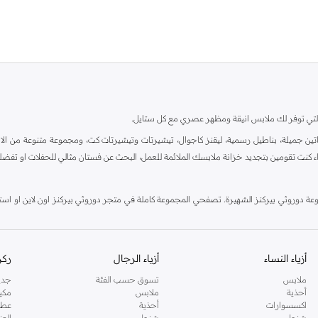
ية، والتي توفر لك ملابس انيقة ومظهر عصري مع كل ستايل.
ين جميلة، بناطيل رسمية، ليقنز كاجوال، تيشيرتات وتيشيرتات كت، ومجموعة متنوعة من الاحذي
اء كنت تقومين بتجديد خزانة ملابسك الملائمة للعمل، البحث عن فستان مثالي للحفلات او تفضل
دوروثي بيركنز الشهيرة. تصفحي المجموعة كاملة في متجر دوروثي بيركنز اون لاين او استخد
أزياء النساء
أزياء الرجال
ركن
ملابس
تسوق حسب الفئة
جدي
أحذية
ملابس
مكي
اكسسوارات
أحذية
عطو
شنط
شنط
العن