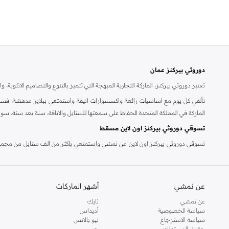
دوروثي بيركنز عمان
تعتبر دوروثي بيركنز، الماركة التجارية المبهجة التي تتميز بالتنوع والتصاميم الانثو
تألقي كل يوم مع اساسيات رائعة واكسسوارات انيقة واستمتعي ببلايز مدهشة، فسات
الماركة في المملكة المتحدة الحفاظ على سمعتها للستايل والاناقة، سنة بعد سنة. سو
تسوقي دوروثي بيركنز اون لاين مسقط
تسوقي دوروثي بيركنز اون لاين من نمشي واستمتعي باكثر من الف ستايل من مجموعة 
والدعم الاستثنائي يضمن لك تجربة تسوق ممتعة دائما مع نمشي.
عن نمشي
أشهر الماركات
عن نمشي
نايك
سياسة الخصوصية
أديداس
سياسة الاسترجاع
نيو بالانس
حقوق المستهلك
جس