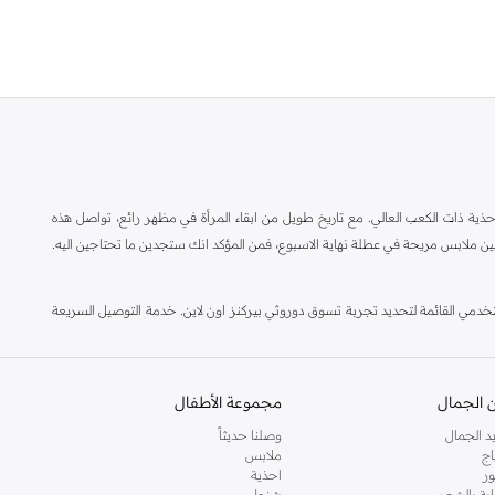
ة ذات الكعب العالي. مع تاريخ طويل من ابقاء المرأة في مظهر رائع، تواصل هذه
ين ملابس مريحة في عطلة نهاية الاسبوع، فمن المؤكد انك ستجدين ما تحتاجين اليه.
مي القائمة لتحديد تجربة تسوق دوروثي بيركنز اون لاين. خدمة التوصيل السريعة
 الجمال
مجموعة الأطفال
د الجمال
وصلنا حديثاً
اج
ملابس
ر
احذية
اية بالشعر
شنط