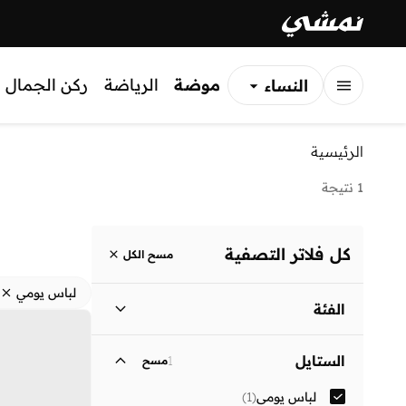
موضة
الرياضة
ركن الجمال
النساء
الرجال
الرئيسية
الأطفال
1 نتيجة
كل فلاتر التصفية
مسح الكل
لباس يومي
الفئة
نساء
)
1
(
الستايل
1
مسح
لباس يومي
(
1
)