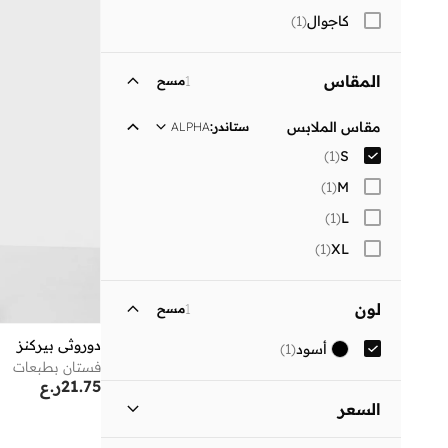
كاجوال
(
1
)
المقاس
1
مسح
مقاس الملابس
ستاندر
:
ALPHA
)
1
(
S
)
1
(
M
)
1
(
L
)
1
(
XL
لون
1
مسح
دوروثي بيركنز
أسود
(
1
)
فستان بطبعات
21.75
ر.ع
السعر