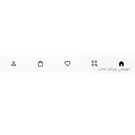
دوروثي بيركنز عمان
تعتبر دوروثي بيركنز، الماركة التجارية المبهجة التي تتميز بالتنوع والتصاميم الانثوية،
والتي توفر لك ملابس انيقة ومظهر عصري مع كل ستايل.
تألقي كل يوم مع اساسيات رائعة واكسسوارات انيقة واستمتعي ببلايز مدهشة، فساتين
جميلة، بناطيل رسمية، ليقنز كاجوال، تيشيرتات وتيشيرتات كت، ومجموعة متنوعة من
الاحذية ذات الكعب العالي. مع تاريخ طويل من ابقاء المرأة في مظهر رائع، تواصل هذه
الماركة في المملكة المتحدة الحفاظ على سمعتها للستايل والاناقة، سنة بعد سنة. سواء
كنت تقومين بتجديد خزانة ملابسك الملائمة للعمل، البحث عن فستان مثالي للحفلات او
عن نمشي
أشهر الماركات
تفضلين ملابس مريحة في عطلة نهاية الاسبوع، فمن المؤكد انك ستجدين ما تحتاجين
عن نمشي
نايك