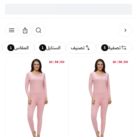
تصفية
تصنيف
الستايل
المقاس
1
1
5
:
:
:
:
10
58
00
10
58
00