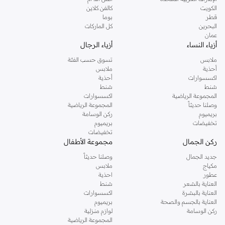
دوروثي بيركنز الشهيرة. تصفحي المجموعة كاملة في متجر دوروثي بيركنز اون لاين او
الكويت
كالفن كلاين
استخدمي القائمة لتحديد تجربة تسوق دوروثي بيركنز اون لاين. خدمة التوصيل السريعة
قطر
بوما
والدعم الاستثنائي يضمن لك تجربة تسوق ممتعة دائما مع نمشي.
البحرين
كل الماركات
عمان
أزياء النساء
أزياء الرجال
ملابس
تسوق حسب الفئة
أحذية
ملابس
اكسسوارات
أحذية
شنط
شنط
المجموعة الرياضية
اكسسوارات
وصلنا حديثاً
المجموعة الرياضية
بريميوم
ركن الوسامة
تخفيضات
بريميوم
تخفيضات
ركن الجمال
مجموعة الأطفال
جديد الجمال
وصلنا حديثاً
مكياج
ملابس
عطور
احذية
العناية بالشعر
شنط
العناية بالبشرة
اكسسوارات
العناية بالجسم والصحة
بريميوم
ركن الوسامة
لوازم منزلية
المجموعة الرياضية