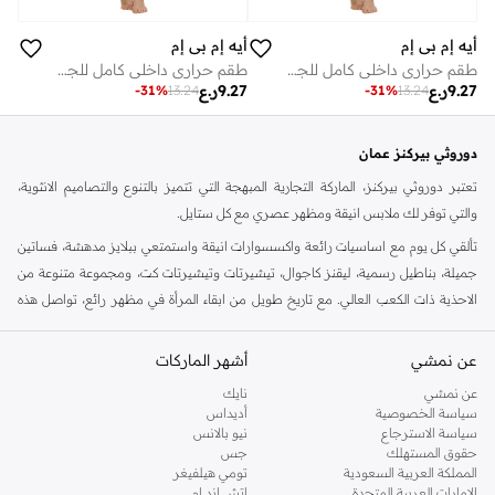
أيه إم بي إم
أيه إم بي إم
طقم حراري داخلي كامل للجسم للنساء - وردي
طقم حراري داخلي كامل للجسم للنساء - وردي
9.27
ر.ع
9.27
ر.ع
-
31
%
13.24
-
31
%
13.24
دوروثي بيركنز عمان
تعتبر دوروثي بيركنز، الماركة التجارية المبهجة التي تتميز بالتنوع والتصاميم الانثوية،
والتي توفر لك ملابس انيقة ومظهر عصري مع كل ستايل.
تألقي كل يوم مع اساسيات رائعة واكسسوارات انيقة واستمتعي ببلايز مدهشة، فساتين
جميلة، بناطيل رسمية، ليقنز كاجوال، تيشيرتات وتيشيرتات كت، ومجموعة متنوعة من
الاحذية ذات الكعب العالي. مع تاريخ طويل من ابقاء المرأة في مظهر رائع، تواصل هذه
الماركة في المملكة المتحدة الحفاظ على سمعتها للستايل والاناقة، سنة بعد سنة. سواء
كنت تقومين بتجديد خزانة ملابسك الملائمة للعمل، البحث عن فستان مثالي للحفلات او
عن نمشي
أشهر الماركات
تفضلين ملابس مريحة في عطلة نهاية الاسبوع، فمن المؤكد انك ستجدين ما تحتاجين
عن نمشي
نايك
اليه.
سياسة الخصوصية
أديداس
سياسة الاسترجاع
نيو بالانس
تسوقي دوروثي بيركنز اون لاين مسقط
حقوق المستهلك
جس
تسوقي دوروثي بيركنز اون لاين من نمشي واستمتعي باكثر من الف ستايل من مجموعة
المملكة العربية السعودية
تومي هيلفيغر
الإمارات العربية المتحدة
اتش اند ام