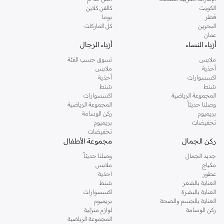
دوروثي بيركنز الشهيرة. تصفحي المجموعة كاملة في متجر دوروثي بيركنز اون لاين او
الكويت
كالفن كلاين
استخدمي القائمة لتحديد تجربة تسوق دوروثي بيركنز اون لاين. خدمة التوصيل السريعة
قطر
بوما
والدعم الاستثنائي يضمن لك تجربة تسوق ممتعة دائما مع نمشي.
البحرين
كل الماركات
عمان
أزياء النساء
أزياء الرجال
ملابس
تسوق حسب الفئة
أحذية
ملابس
اكسسوارات
أحذية
شنط
شنط
المجموعة الرياضية
اكسسوارات
وصلنا حديثاً
المجموعة الرياضية
بريميوم
ركن الوسامة
تخفيضات
بريميوم
تخفيضات
ركن الجمال
مجموعة الأطفال
جديد الجمال
وصلنا حديثاً
مكياج
ملابس
عطور
احذية
العناية بالشعر
شنط
العناية بالبشرة
اكسسوارات
العناية بالجسم والصحة
بريميوم
ركن الوسامة
لوازم منزلية
المجموعة الرياضية