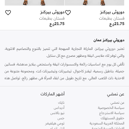
دوروثي بيركنز
دوروثي بيركنز
فستان بطبعات
فستان بطبعات
21.75
ر.ع
21.75
ر.ع
دوروثي بيركنز عمان
تعتبر دوروثي بيركنز، الماركة التجارية المبهجة التي تتميز بالتنوع والتصاميم الانثوية،
والتي توفر لك ملابس انيقة ومظهر عصري مع كل ستايل.
تألقي كل يوم مع اساسيات رائعة واكسسوارات انيقة واستمتعي ببلايز مدهشة، فساتين
جميلة، بناطيل رسمية، ليقنز كاجوال، تيشيرتات وتيشيرتات كت، ومجموعة متنوعة من
الاحذية ذات الكعب العالي. مع تاريخ طويل من ابقاء المرأة في مظهر رائع، تواصل هذه
الماركة في المملكة المتحدة الحفاظ على سمعتها للستايل والاناقة، سنة بعد سنة. سواء
كنت تقومين بتجديد خزانة ملابسك الملائمة للعمل، البحث عن فستان مثالي للحفلات او
عن نمشي
أشهر الماركات
تفضلين ملابس مريحة في عطلة نهاية الاسبوع، فمن المؤكد انك ستجدين ما تحتاجين
عن نمشي
نايك
اليه.
سياسة الخصوصية
أديداس
سياسة الاسترجاع
نيو بالانس
تسوقي دوروثي بيركنز اون لاين مسقط
حقوق المستهلك
جس
تسوقي دوروثي بيركنز اون لاين من نمشي واستمتعي باكثر من الف ستايل من مجموعة
المملكة العربية السعودية
تومي هيلفيغر
الإمارات العربية المتحدة
اتش اند ام