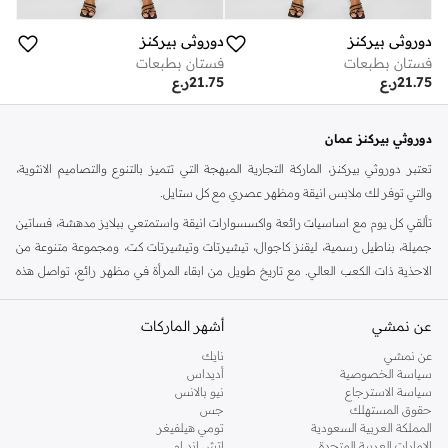
دوروثي بيركنز
دوروثي بيركنز
فستان بطبعات
فستان بطبعات
21.75
ر.ع
21.75
ر.ع
دوروثي بيركنز عمان
تعتبر دوروثي بيركنز، الماركة التجارية المبهجة التي تتميز بالتنوع والتصاميم الانثوية،
والتي توفر لك ملابس انيقة ومظهر عصري مع كل ستايل.
تألقي كل يوم مع اساسيات رائعة واكسسوارات انيقة واستمتعي ببلايز مدهشة، فساتين
جميلة، بناطيل رسمية، ليقنز كاجوال، تيشيرتات وتيشيرتات كت، ومجموعة متنوعة من
الاحذية ذات الكعب العالي. مع تاريخ طويل من ابقاء المرأة في مظهر رائع، تواصل هذه
الماركة في المملكة المتحدة الحفاظ على سمعتها للستايل والاناقة، سنة بعد سنة. سواء
كنت تقومين بتجديد خزانة ملابسك الملائمة للعمل، البحث عن فستان مثالي للحفلات او
عن نمشي
أشهر الماركات
تفضلين ملابس مريحة في عطلة نهاية الاسبوع، فمن المؤكد انك ستجدين ما تحتاجين
عن نمشي
نايك
اليه.
سياسة الخصوصية
أديداس
سياسة الاسترجاع
نيو بالانس
تسوقي دوروثي بيركنز اون لاين مسقط
حقوق المستهلك
جس
تسوقي دوروثي بيركنز اون لاين من نمشي واستمتعي باكثر من الف ستايل من مجموعة
المملكة العربية السعودية
تومي هيلفيغر
الإمارات العربية المتحدة
اتش اند ام