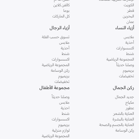
دوروثي بيركنز الشهيرة. تصفحي المجموعة كاملة في متجر دوروثي بيركنز اون لاين او
الكويت
كالفن كلاين
استخدمي القائمة لتحديد تجربة تسوق دوروثي بيركنز اون لاين. خدمة التوصيل السريعة
قطر
بوما
والدعم الاستثنائي يضمن لك تجربة تسوق ممتعة دائما مع نمشي.
البحرين
كل الماركات
عمان
أزياء النساء
أزياء الرجال
ملابس
تسوق حسب الفئة
أحذية
ملابس
اكسسوارات
أحذية
شنط
شنط
المجموعة الرياضية
اكسسوارات
وصلنا حديثاً
المجموعة الرياضية
بريميوم
ركن الوسامة
تخفيضات
بريميوم
تخفيضات
ركن الجمال
مجموعة الأطفال
جديد الجمال
وصلنا حديثاً
مكياج
ملابس
عطور
احذية
العناية بالشعر
شنط
العناية بالبشرة
اكسسوارات
العناية بالجسم والصحة
بريميوم
ركن الوسامة
لوازم منزلية
المجموعة الرياضية