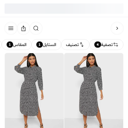
تصفية
تصنيف
الستايل
المقاس
1
1
4