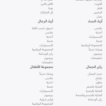
دوروثي بيركنز الشهيرة. تصفحي المجموعة كاملة في متجر دوروثي بيركنز اون لاين او
الكويت
كالفن كلاين
استخدمي القائمة لتحديد تجربة تسوق دوروثي بيركنز اون لاين. خدمة التوصيل السريعة
قطر
بوما
والدعم الاستثنائي يضمن لك تجربة تسوق ممتعة دائما مع نمشي.
البحرين
كل الماركات
عمان
أزياء النساء
أزياء الرجال
ملابس
تسوق حسب الفئة
أحذية
ملابس
اكسسوارات
أحذية
شنط
شنط
المجموعة الرياضية
اكسسوارات
وصلنا حديثاً
المجموعة الرياضية
بريميوم
ركن الوسامة
تخفيضات
بريميوم
تخفيضات
ركن الجمال
مجموعة الأطفال
جديد الجمال
وصلنا حديثاً
مكياج
ملابس
عطور
احذية
العناية بالشعر
شنط
العناية بالبشرة
اكسسوارات
العناية بالجسم والصحة
بريميوم
ركن الوسامة
لوازم منزلية
المجموعة الرياضية