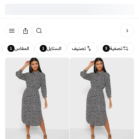
تصفية
تصنيف
الستايل
المقاس
1
1
5