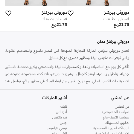
دوروثي بيركنز
دوروثي بيركنز
فستان بطبعات
فستان بطبعات
21.75
ر.ع
21.75
ر.ع
دوروثي بيركنز عمان
تعتبر دوروثي بيركنز، الماركة التجارية المبهجة التي تتميز بالتنوع والتصاميم الانثوية،
والتي توفر لك ملابس انيقة ومظهر عصري مع كل ستايل.
تألقي كل يوم مع اساسيات رائعة واكسسوارات انيقة واستمتعي ببلايز مدهشة، فساتين
جميلة، بناطيل رسمية، ليقنز كاجوال، تيشيرتات وتيشيرتات كت، ومجموعة متنوعة من
الاحذية ذات الكعب العالي. مع تاريخ طويل من ابقاء المرأة في مظهر رائع، تواصل هذه
الماركة في المملكة المتحدة الحفاظ على سمعتها للستايل والاناقة، سنة بعد سنة. سواء
كنت تقومين بتجديد خزانة ملابسك الملائمة للعمل، البحث عن فستان مثالي للحفلات او
عن نمشي
أشهر الماركات
تفضلين ملابس مريحة في عطلة نهاية الاسبوع، فمن المؤكد انك ستجدين ما تحتاجين
عن نمشي
نايك
اليه.
سياسة الخصوصية
أديداس
سياسة الاسترجاع
نيو بالانس
تسوقي دوروثي بيركنز اون لاين مسقط
حقوق المستهلك
جس
تسوقي دوروثي بيركنز اون لاين من نمشي واستمتعي باكثر من الف ستايل من مجموعة
المملكة العربية السعودية
تومي هيلفيغر
الإمارات العربية المتحدة
اتش اند ام