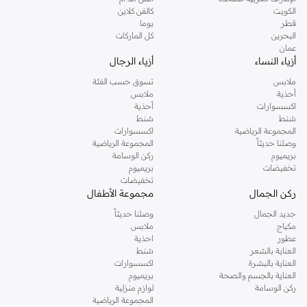
دوروثي بيركنز الشهيرة. تصفحي المجموعة كاملة في متجر دوروثي بيركنز اون لاين او
الكويت
كالفن كلاين
استخدمي القائمة لتحديد تجربة تسوق دوروثي بيركنز اون لاين. خدمة التوصيل السريعة
قطر
بوما
والدعم الاستثنائي يضمن لك تجربة تسوق ممتعة دائما مع نمشي.
البحرين
كل الماركات
عمان
أزياء النساء
أزياء الرجال
ملابس
تسوق حسب الفئة
أحذية
ملابس
اكسسوارات
أحذية
شنط
شنط
المجموعة الرياضية
اكسسوارات
وصلنا حديثاً
المجموعة الرياضية
بريميوم
ركن الوسامة
تخفيضات
بريميوم
تخفيضات
ركن الجمال
مجموعة الأطفال
جديد الجمال
وصلنا حديثاً
مكياج
ملابس
عطور
احذية
العناية بالشعر
شنط
العناية بالبشرة
اكسسوارات
العناية بالجسم والصحة
بريميوم
ركن الوسامة
لوازم منزلية
المجموعة الرياضية