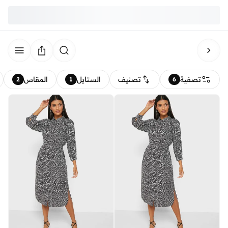
تصفية
تصنيف
الستايل
المقاس
2
1
6