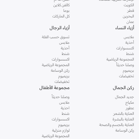
دوروثي بيركنز الشهيرة. تصفحي المجموعة كاملة في متجر دوروثي بيركنز اون لاين او
الكويت
كالفن كلاين
استخدمي القائمة لتحديد تجربة تسوق دوروثي بيركنز اون لاين. خدمة التوصيل السريعة
قطر
بوما
والدعم الاستثنائي يضمن لك تجربة تسوق ممتعة دائما مع نمشي.
البحرين
كل الماركات
عمان
أزياء النساء
أزياء الرجال
ملابس
تسوق حسب الفئة
أحذية
ملابس
اكسسوارات
أحذية
شنط
شنط
المجموعة الرياضية
اكسسوارات
وصلنا حديثاً
المجموعة الرياضية
بريميوم
ركن الوسامة
تخفيضات
بريميوم
تخفيضات
ركن الجمال
مجموعة الأطفال
جديد الجمال
وصلنا حديثاً
مكياج
ملابس
عطور
احذية
العناية بالشعر
شنط
العناية بالبشرة
اكسسوارات
العناية بالجسم والصحة
بريميوم
ركن الوسامة
لوازم منزلية
المجموعة الرياضية