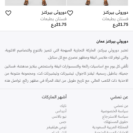
دوروثي بيركنز
دوروثي بيركنز
فستان بطبعات
فستان بطبعات
21.75
ر.ع
21.75
ر.ع
دوروثي بيركنز عمان
تعتبر دوروثي بيركنز، الماركة التجارية المبهجة التي تتميز بالتنوع والتصاميم الانثوية،
والتي توفر لك ملابس انيقة ومظهر عصري مع كل ستايل.
تألقي كل يوم مع اساسيات رائعة واكسسوارات انيقة واستمتعي ببلايز مدهشة، فساتين
جميلة، بناطيل رسمية، ليقنز كاجوال، تيشيرتات وتيشيرتات كت، ومجموعة متنوعة من
الاحذية ذات الكعب العالي. مع تاريخ طويل من ابقاء المرأة في مظهر رائع، تواصل هذه
الماركة في المملكة المتحدة الحفاظ على سمعتها للستايل والاناقة، سنة بعد سنة. سواء
كنت تقومين بتجديد خزانة ملابسك الملائمة للعمل، البحث عن فستان مثالي للحفلات او
عن نمشي
أشهر الماركات
تفضلين ملابس مريحة في عطلة نهاية الاسبوع، فمن المؤكد انك ستجدين ما تحتاجين
عن نمشي
نايك
اليه.
سياسة الخصوصية
أديداس
سياسة الاسترجاع
نيو بالانس
تسوقي دوروثي بيركنز اون لاين مسقط
حقوق المستهلك
جس
تسوقي دوروثي بيركنز اون لاين من نمشي واستمتعي باكثر من الف ستايل من مجموعة
المملكة العربية السعودية
تومي هيلفيغر
الإمارات العربية المتحدة
اتش اند ام