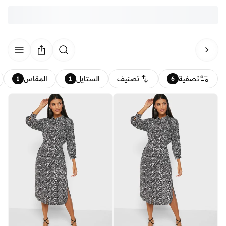
تصفية
تصنيف
الستايل
المقاس
1
1
6