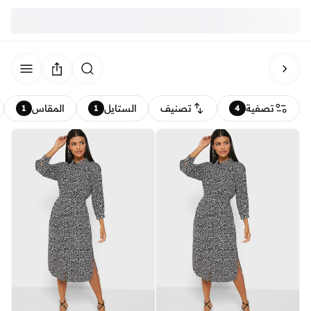
تصفية
تصنيف
الستايل
المقاس
1
1
4