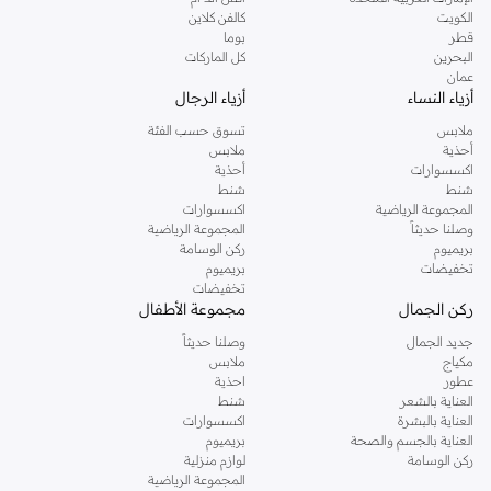
دوروثي بيركنز الشهيرة. تصفحي المجموعة كاملة في متجر دوروثي بيركنز اون لاين او
الكويت
كالفن كلاين
استخدمي القائمة لتحديد تجربة تسوق دوروثي بيركنز اون لاين. خدمة التوصيل السريعة
قطر
بوما
والدعم الاستثنائي يضمن لك تجربة تسوق ممتعة دائما مع نمشي.
البحرين
كل الماركات
عمان
أزياء النساء
أزياء الرجال
ملابس
تسوق حسب الفئة
أحذية
ملابس
اكسسوارات
أحذية
شنط
شنط
المجموعة الرياضية
اكسسوارات
وصلنا حديثاً
المجموعة الرياضية
بريميوم
ركن الوسامة
تخفيضات
بريميوم
تخفيضات
ركن الجمال
مجموعة الأطفال
جديد الجمال
وصلنا حديثاً
مكياج
ملابس
عطور
احذية
العناية بالشعر
شنط
العناية بالبشرة
اكسسوارات
العناية بالجسم والصحة
بريميوم
ركن الوسامة
لوازم منزلية
المجموعة الرياضية