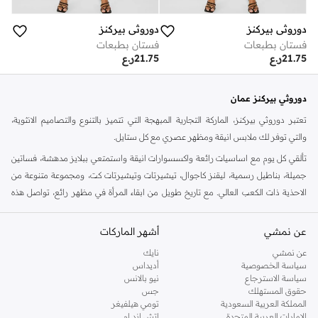
دوروثي بيركنز
دوروثي بيركنز
فستان بطبعات
فستان بطبعات
21.75
ر.ع
21.75
ر.ع
دوروثي بيركنز عمان
تعتبر دوروثي بيركنز، الماركة التجارية المبهجة التي تتميز بالتنوع والتصاميم الانثوية،
والتي توفر لك ملابس انيقة ومظهر عصري مع كل ستايل.
تألقي كل يوم مع اساسيات رائعة واكسسوارات انيقة واستمتعي ببلايز مدهشة، فساتين
جميلة، بناطيل رسمية، ليقنز كاجوال، تيشيرتات وتيشيرتات كت، ومجموعة متنوعة من
الاحذية ذات الكعب العالي. مع تاريخ طويل من ابقاء المرأة في مظهر رائع، تواصل هذه
الماركة في المملكة المتحدة الحفاظ على سمعتها للستايل والاناقة، سنة بعد سنة. سواء
كنت تقومين بتجديد خزانة ملابسك الملائمة للعمل، البحث عن فستان مثالي للحفلات او
عن نمشي
أشهر الماركات
تفضلين ملابس مريحة في عطلة نهاية الاسبوع، فمن المؤكد انك ستجدين ما تحتاجين
عن نمشي
نايك
اليه.
سياسة الخصوصية
أديداس
سياسة الاسترجاع
نيو بالانس
تسوقي دوروثي بيركنز اون لاين مسقط
حقوق المستهلك
جس
تسوقي دوروثي بيركنز اون لاين من نمشي واستمتعي باكثر من الف ستايل من مجموعة
المملكة العربية السعودية
تومي هيلفيغر
الإمارات العربية المتحدة
اتش اند ام