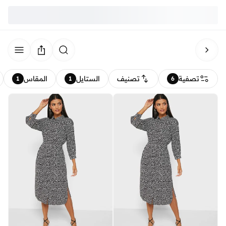
تصفية
تصنيف
الستايل
المقاس
1
1
6