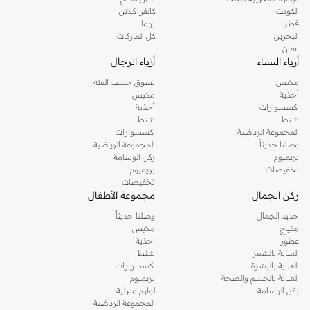
دوروثي بيركنز الشهيرة. تصفحي المجموعة كاملة في متجر دوروثي بيركنز اون لاين او
الكويت
كالفن كلاين
استخدمي القائمة لتحديد تجربة تسوق دوروثي بيركنز اون لاين. خدمة التوصيل السريعة
قطر
بوما
والدعم الاستثنائي يضمن لك تجربة تسوق ممتعة دائما مع نمشي.
البحرين
كل الماركات
عمان
أزياء النساء
أزياء الرجال
ملابس
تسوق حسب الفئة
أحذية
ملابس
اكسسوارات
أحذية
شنط
شنط
المجموعة الرياضية
اكسسوارات
وصلنا حديثاً
المجموعة الرياضية
بريميوم
ركن الوسامة
تخفيضات
بريميوم
تخفيضات
ركن الجمال
مجموعة الأطفال
جديد الجمال
وصلنا حديثاً
مكياج
ملابس
عطور
احذية
العناية بالشعر
شنط
العناية بالبشرة
اكسسوارات
العناية بالجسم والصحة
بريميوم
ركن الوسامة
لوازم منزلية
المجموعة الرياضية