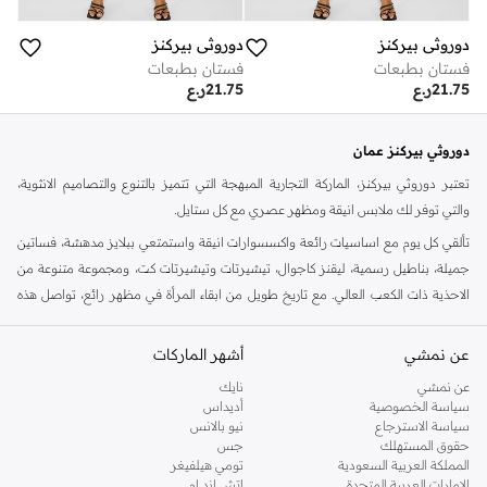
دوروثي بيركنز
دوروثي بيركنز
فستان بطبعات
فستان بطبعات
21.75
ر.ع
21.75
ر.ع
دوروثي بيركنز عمان
تعتبر دوروثي بيركنز، الماركة التجارية المبهجة التي تتميز بالتنوع والتصاميم الانثوية،
والتي توفر لك ملابس انيقة ومظهر عصري مع كل ستايل.
تألقي كل يوم مع اساسيات رائعة واكسسوارات انيقة واستمتعي ببلايز مدهشة، فساتين
جميلة، بناطيل رسمية، ليقنز كاجوال، تيشيرتات وتيشيرتات كت، ومجموعة متنوعة من
الاحذية ذات الكعب العالي. مع تاريخ طويل من ابقاء المرأة في مظهر رائع، تواصل هذه
الماركة في المملكة المتحدة الحفاظ على سمعتها للستايل والاناقة، سنة بعد سنة. سواء
كنت تقومين بتجديد خزانة ملابسك الملائمة للعمل، البحث عن فستان مثالي للحفلات او
عن نمشي
أشهر الماركات
تفضلين ملابس مريحة في عطلة نهاية الاسبوع، فمن المؤكد انك ستجدين ما تحتاجين
عن نمشي
نايك
اليه.
سياسة الخصوصية
أديداس
سياسة الاسترجاع
نيو بالانس
تسوقي دوروثي بيركنز اون لاين مسقط
حقوق المستهلك
جس
تسوقي دوروثي بيركنز اون لاين من نمشي واستمتعي باكثر من الف ستايل من مجموعة
المملكة العربية السعودية
تومي هيلفيغر
الإمارات العربية المتحدة
اتش اند ام