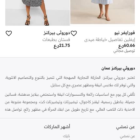
فورايفر نيو
دوروثي بيركنز
إيفلين تفاصيل خياطة ميدي
فستان بطبعات
60.66
ر.ع
21.75
ر.ع
توصيل مجاني
دوروثي بيركنز عمان
تعتبر دوروثي بيركنز، الماركة التجارية المبهجة التي تتميز بالتنوع والتصاميم الانثوية،
والتي توفر لك ملابس انيقة ومظهر عصري مع كل ستايل.
تألقي كل يوم مع اساسيات رائعة واكسسوارات انيقة واستمتعي ببلايز مدهشة، فساتين
جميلة، بناطيل رسمية، ليقنز كاجوال، تيشيرتات وتيشيرتات كت، ومجموعة متنوعة من
الاحذية ذات الكعب العالي. مع تاريخ طويل من ابقاء المرأة في مظهر رائع، تواصل هذه
الماركة في المملكة المتحدة الحفاظ على سمعتها للستايل والاناقة، سنة بعد سنة. سواء
كنت تقومين بتجديد خزانة ملابسك الملائمة للعمل، البحث عن فستان مثالي للحفلات او
عن نمشي
أشهر الماركات
تفضلين ملابس مريحة في عطلة نهاية الاسبوع، فمن المؤكد انك ستجدين ما تحتاجين
عن نمشي
نايك
اليه.