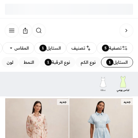
تصفية
تصنيف
الستايل
المقاس
1
5
الستايل
نوع الكم
نوع الرقبة
النمط
لون
1
1
لباس يومي
عطلة
جديد
جديد