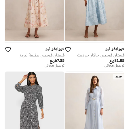
فورايفر نيو
فورايفر نيو
فستان قميص جاكار جوديث
فستان قميص بطبعة تيريز
81.85
ر.ع
67.35
ر.ع
توصيل مجاني
توصيل مجاني
جديد