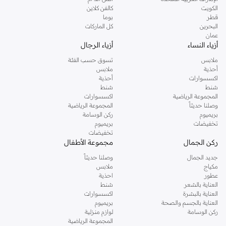
دوروثي بيركنز الشهيرة. تصفحي المجموعة كاملة في متجر دوروثي بيركنز اون لاين او
الكويت
كالفن كلاين
استخدمي القائمة لتحديد تجربة تسوق دوروثي بيركنز اون لاين. خدمة التوصيل السريعة
قطر
بوما
والدعم الاستثنائي يضمن لك تجربة تسوق ممتعة دائما مع نمشي.
البحرين
كل الماركات
عمان
أزياء النساء
أزياء الرجال
ملابس
تسوق حسب الفئة
أحذية
ملابس
اكسسوارات
أحذية
شنط
شنط
المجموعة الرياضية
اكسسوارات
وصلنا حديثاً
المجموعة الرياضية
بريميوم
ركن الوسامة
تخفيضات
بريميوم
تخفيضات
ركن الجمال
مجموعة الأطفال
جديد الجمال
وصلنا حديثاً
مكياج
ملابس
عطور
احذية
العناية بالشعر
شنط
العناية بالبشرة
اكسسوارات
العناية بالجسم والصحة
بريميوم
ركن الوسامة
لوازم منزلية
المجموعة الرياضية