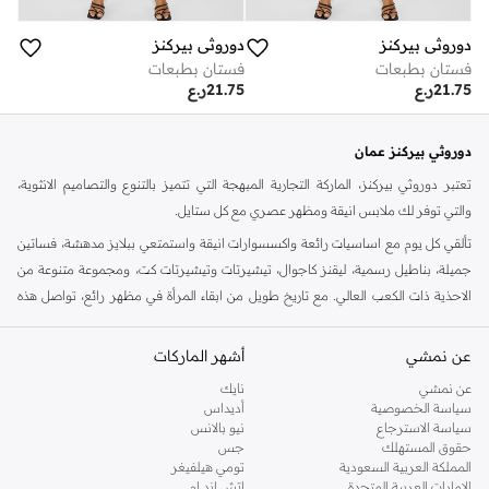
دوروثي بيركنز
دوروثي بيركنز
فستان بطبعات
فستان بطبعات
21.75
ر.ع
21.75
ر.ع
دوروثي بيركنز عمان
تعتبر دوروثي بيركنز، الماركة التجارية المبهجة التي تتميز بالتنوع والتصاميم الانثوية،
والتي توفر لك ملابس انيقة ومظهر عصري مع كل ستايل.
تألقي كل يوم مع اساسيات رائعة واكسسوارات انيقة واستمتعي ببلايز مدهشة، فساتين
جميلة، بناطيل رسمية، ليقنز كاجوال، تيشيرتات وتيشيرتات كت، ومجموعة متنوعة من
الاحذية ذات الكعب العالي. مع تاريخ طويل من ابقاء المرأة في مظهر رائع، تواصل هذه
الماركة في المملكة المتحدة الحفاظ على سمعتها للستايل والاناقة، سنة بعد سنة. سواء
كنت تقومين بتجديد خزانة ملابسك الملائمة للعمل، البحث عن فستان مثالي للحفلات او
عن نمشي
أشهر الماركات
تفضلين ملابس مريحة في عطلة نهاية الاسبوع، فمن المؤكد انك ستجدين ما تحتاجين
عن نمشي
نايك
اليه.
سياسة الخصوصية
أديداس
سياسة الاسترجاع
نيو بالانس
تسوقي دوروثي بيركنز اون لاين مسقط
حقوق المستهلك
جس
تسوقي دوروثي بيركنز اون لاين من نمشي واستمتعي باكثر من الف ستايل من مجموعة
المملكة العربية السعودية
تومي هيلفيغر
الإمارات العربية المتحدة
اتش اند ام