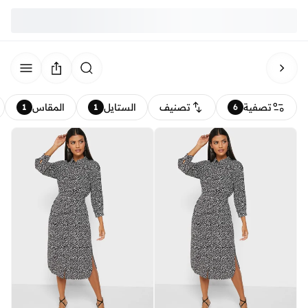
تصفية
تصنيف
الستايل
المقاس
1
1
6