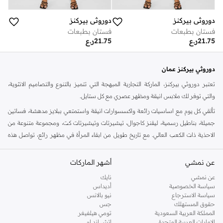
دوروثي بيركنز
دوروثي بيركنز
فستان بطبعات
فستان بطبعات
21.75
ر.ع
21.75
ر.ع
دوروثي بيركنز عمان
تعتبر دوروثي بيركنز، الماركة التجارية المبهجة التي تتميز بالتنوع والتصاميم الانثوية،
والتي توفر لك ملابس انيقة ومظهر عصري مع كل ستايل.
تألقي كل يوم مع اساسيات رائعة واكسسوارات انيقة واستمتعي ببلايز مدهشة، فساتين
جميلة، بناطيل رسمية، ليقنز كاجوال، تيشيرتات وتيشيرتات كت، ومجموعة متنوعة من
الاحذية ذات الكعب العالي. مع تاريخ طويل من ابقاء المرأة في مظهر رائع، تواصل هذه
الماركة في المملكة المتحدة الحفاظ على سمعتها للستايل والاناقة، سنة بعد سنة. سواء
كنت تقومين بتجديد خزانة ملابسك الملائمة للعمل، البحث عن فستان مثالي للحفلات او
عن نمشي
أشهر الماركات
تفضلين ملابس مريحة في عطلة نهاية الاسبوع، فمن المؤكد انك ستجدين ما تحتاجين
عن نمشي
نايك
اليه.
سياسة الخصوصية
أديداس
سياسة الاسترجاع
نيو بالانس
تسوقي دوروثي بيركنز اون لاين مسقط
حقوق المستهلك
جس
تسوقي دوروثي بيركنز اون لاين من نمشي واستمتعي باكثر من الف ستايل من مجموعة
المملكة العربية السعودية
تومي هيلفيغر
الإمارات العربية المتحدة
اتش اند ام