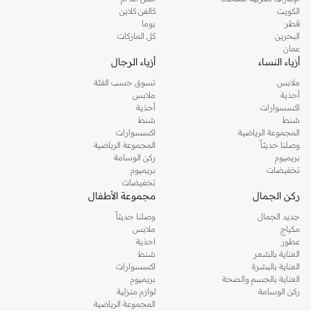
دوروثي بيركنز الشهيرة. تصفحي المجموعة كاملة في متجر دوروثي بيركنز اون لاين او
الكويت
كالفن كلاين
استخدمي القائمة لتحديد تجربة تسوق دوروثي بيركنز اون لاين. خدمة التوصيل السريعة
قطر
بوما
والدعم الاستثنائي يضمن لك تجربة تسوق ممتعة دائما مع نمشي.
البحرين
كل الماركات
عمان
أزياء النساء
أزياء الرجال
ملابس
تسوق حسب الفئة
أحذية
ملابس
اكسسوارات
أحذية
شنط
شنط
المجموعة الرياضية
اكسسوارات
وصلنا حديثاً
المجموعة الرياضية
بريميوم
ركن الوسامة
تخفيضات
بريميوم
تخفيضات
ركن الجمال
مجموعة الأطفال
جديد الجمال
وصلنا حديثاً
مكياج
ملابس
عطور
احذية
العناية بالشعر
شنط
العناية بالبشرة
اكسسوارات
العناية بالجسم والصحة
بريميوم
ركن الوسامة
لوازم منزلية
المجموعة الرياضية