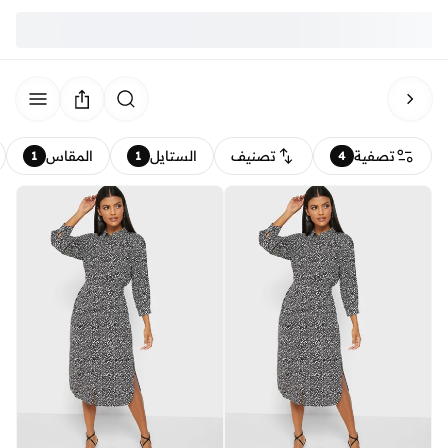
تصفية
تصنيف
الستايل
المقاس
1
1
4