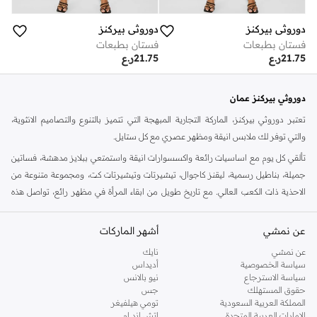
دوروثي بيركنز
دوروثي بيركنز
فستان بطبعات
فستان بطبعات
21.75
ر.ع
21.75
ر.ع
دوروثي بيركنز عمان
تعتبر دوروثي بيركنز، الماركة التجارية المبهجة التي تتميز بالتنوع والتصاميم الانثوية،
والتي توفر لك ملابس انيقة ومظهر عصري مع كل ستايل.
تألقي كل يوم مع اساسيات رائعة واكسسوارات انيقة واستمتعي ببلايز مدهشة، فساتين
جميلة، بناطيل رسمية، ليقنز كاجوال، تيشيرتات وتيشيرتات كت، ومجموعة متنوعة من
الاحذية ذات الكعب العالي. مع تاريخ طويل من ابقاء المرأة في مظهر رائع، تواصل هذه
الماركة في المملكة المتحدة الحفاظ على سمعتها للستايل والاناقة، سنة بعد سنة. سواء
كنت تقومين بتجديد خزانة ملابسك الملائمة للعمل، البحث عن فستان مثالي للحفلات او
عن نمشي
أشهر الماركات
تفضلين ملابس مريحة في عطلة نهاية الاسبوع، فمن المؤكد انك ستجدين ما تحتاجين
عن نمشي
نايك
اليه.
سياسة الخصوصية
أديداس
سياسة الاسترجاع
نيو بالانس
تسوقي دوروثي بيركنز اون لاين مسقط
حقوق المستهلك
جس
تسوقي دوروثي بيركنز اون لاين من نمشي واستمتعي باكثر من الف ستايل من مجموعة
المملكة العربية السعودية
تومي هيلفيغر
الإمارات العربية المتحدة
اتش اند ام