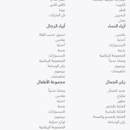
دوروثي بيركنز الشهيرة. تصفحي المجموعة كاملة في متجر دوروثي بيركنز اون لاين او
الكويت
كالفن كلاين
استخدمي القائمة لتحديد تجربة تسوق دوروثي بيركنز اون لاين. خدمة التوصيل السريعة
قطر
بوما
والدعم الاستثنائي يضمن لك تجربة تسوق ممتعة دائما مع نمشي.
البحرين
كل الماركات
عمان
أزياء النساء
أزياء الرجال
ملابس
تسوق حسب الفئة
أحذية
ملابس
اكسسوارات
أحذية
شنط
شنط
المجموعة الرياضية
اكسسوارات
وصلنا حديثاً
المجموعة الرياضية
بريميوم
ركن الوسامة
تخفيضات
بريميوم
تخفيضات
ركن الجمال
مجموعة الأطفال
جديد الجمال
وصلنا حديثاً
مكياج
ملابس
عطور
احذية
العناية بالشعر
شنط
العناية بالبشرة
اكسسوارات
العناية بالجسم والصحة
بريميوم
ركن الوسامة
لوازم منزلية
المجموعة الرياضية