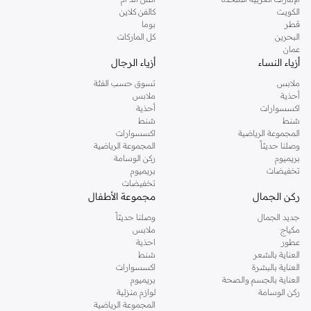
دوروثي بيركنز الشهيرة. تصفحي المجموعة كاملة في متجر دوروثي بيركنز اون لاين او
الكويت
كالفن كلاين
استخدمي القائمة لتحديد تجربة تسوق دوروثي بيركنز اون لاين. خدمة التوصيل السريعة
قطر
بوما
والدعم الاستثنائي يضمن لك تجربة تسوق ممتعة دائما مع نمشي.
البحرين
كل الماركات
عمان
أزياء النساء
أزياء الرجال
ملابس
تسوق حسب الفئة
أحذية
ملابس
اكسسوارات
أحذية
شنط
شنط
المجموعة الرياضية
اكسسوارات
وصلنا حديثاً
المجموعة الرياضية
بريميوم
ركن الوسامة
تخفيضات
بريميوم
تخفيضات
ركن الجمال
مجموعة الأطفال
جديد الجمال
وصلنا حديثاً
مكياج
ملابس
عطور
احذية
العناية بالشعر
شنط
العناية بالبشرة
اكسسوارات
العناية بالجسم والصحة
بريميوم
ركن الوسامة
لوازم منزلية
المجموعة الرياضية