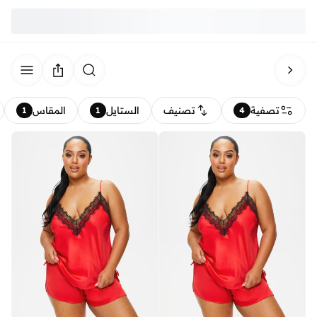
تصفية
تصنيف
الستايل
المقاس
1
1
4