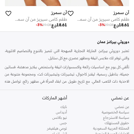
آن سمرز
آن سمرز
طقم كامي سيريز من آن سمرز
طقم كامي سيريز من آن سمرز
18.61
ر.ع
18.61
ر.ع
-
3
%
19.08
-
3
%
19.08
دوروثي بيركنز عمان
تعتبر دوروثي بيركنز، الماركة التجارية المبهجة التي تتميز بالتنوع والتصاميم الانثوية،
والتي توفر لك ملابس انيقة ومظهر عصري مع كل ستايل.
تألقي كل يوم مع اساسيات رائعة واكسسوارات انيقة واستمتعي ببلايز مدهشة، فساتين
جميلة، بناطيل رسمية، ليقنز كاجوال، تيشيرتات وتيشيرتات كت، ومجموعة متنوعة من
الاحذية ذات الكعب العالي. مع تاريخ طويل من ابقاء المرأة في مظهر رائع، تواصل هذه
الماركة في المملكة المتحدة الحفاظ على سمعتها للستايل والاناقة، سنة بعد سنة. سواء
كنت تقومين بتجديد خزانة ملابسك الملائمة للعمل، البحث عن فستان مثالي للحفلات او
عن نمشي
أشهر الماركات
تفضلين ملابس مريحة في عطلة نهاية الاسبوع، فمن المؤكد انك ستجدين ما تحتاجين
عن نمشي
نايك
اليه.
سياسة الخصوصية
أديداس
سياسة الاسترجاع
نيو بالانس
تسوقي دوروثي بيركنز اون لاين مسقط
حقوق المستهلك
جس
تسوقي دوروثي بيركنز اون لاين من نمشي واستمتعي باكثر من الف ستايل من مجموعة
المملكة العربية السعودية
تومي هيلفيغر
الإمارات العربية المتحدة
اتش اند ام