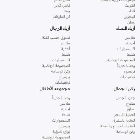
دوروثي بيركنز الشهيرة. تصفحي المجموعة كاملة في متجر دوروثي بيركنز اون لاين او
الكويت
كالفن كلاين
استخدمي القائمة لتحديد تجربة تسوق دوروثي بيركنز اون لاين. خدمة التوصيل السريعة
قطر
بوما
والدعم الاستثنائي يضمن لك تجربة تسوق ممتعة دائما مع نمشي.
البحرين
كل الماركات
عمان
أزياء النساء
أزياء الرجال
ملابس
تسوق حسب الفئة
أحذية
ملابس
اكسسوارات
أحذية
شنط
شنط
المجموعة الرياضية
اكسسوارات
وصلنا حديثاً
المجموعة الرياضية
بريميوم
ركن الوسامة
تخفيضات
بريميوم
تخفيضات
ركن الجمال
مجموعة الأطفال
جديد الجمال
وصلنا حديثاً
مكياج
ملابس
عطور
احذية
العناية بالشعر
شنط
العناية بالبشرة
اكسسوارات
العناية بالجسم والصحة
بريميوم
ركن الوسامة
لوازم منزلية
المجموعة الرياضية