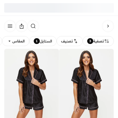
تصفية
تصنيف
الستايل
المقاس
1
3