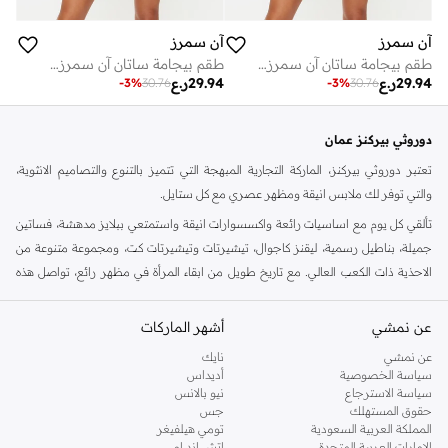
آن سمرز
آن سمرز
طقم بيجامة ساتان آن سمرز سيجنتشر
طقم بيجامة ساتان آن سمرز سيجنتشر
29.94
ر.ع
29.94
ر.ع
-
3
%
30.76
-
3
%
30.76
دوروثي بيركنز عمان
تعتبر دوروثي بيركنز، الماركة التجارية المبهجة التي تتميز بالتنوع والتصاميم الانثوية،
والتي توفر لك ملابس انيقة ومظهر عصري مع كل ستايل.
تألقي كل يوم مع اساسيات رائعة واكسسوارات انيقة واستمتعي ببلايز مدهشة، فساتين
جميلة، بناطيل رسمية، ليقنز كاجوال، تيشيرتات وتيشيرتات كت، ومجموعة متنوعة من
الاحذية ذات الكعب العالي. مع تاريخ طويل من ابقاء المرأة في مظهر رائع، تواصل هذه
الماركة في المملكة المتحدة الحفاظ على سمعتها للستايل والاناقة، سنة بعد سنة. سواء
كنت تقومين بتجديد خزانة ملابسك الملائمة للعمل، البحث عن فستان مثالي للحفلات او
عن نمشي
أشهر الماركات
تفضلين ملابس مريحة في عطلة نهاية الاسبوع، فمن المؤكد انك ستجدين ما تحتاجين
عن نمشي
نايك
اليه.
سياسة الخصوصية
أديداس
سياسة الاسترجاع
نيو بالانس
تسوقي دوروثي بيركنز اون لاين مسقط
حقوق المستهلك
جس
تسوقي دوروثي بيركنز اون لاين من نمشي واستمتعي باكثر من الف ستايل من مجموعة
المملكة العربية السعودية
تومي هيلفيغر
الإمارات العربية المتحدة
اتش اند ام