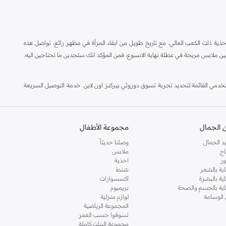
ة ذات الكعب العالي. مع تاريخ طويل من ابقاء المرأة في مظهر رائع، تواصل هذه
ين ملابس مريحة في عطلة نهاية الاسبوع، فمن المؤكد انك ستجدين ما تحتاجين اليه.
مي القائمة لتحديد تجربة تسوق دوروثي بيركنز اون لاين. خدمة التوصيل السريعة
 الجمال
مجموعة الأطفال
د الجمال
وصلنا حديثاً
اج
ملابس
ر
احذية
اية بالشعر
شنط
اية بالبشرة
اكسسوارات
ناية بالجسم والصحة
بريميوم
 الوسامة
لوازم منزلية
المجموعة الرياضية
تسوقوا حسب العمر
مجموعة البنات كاملة