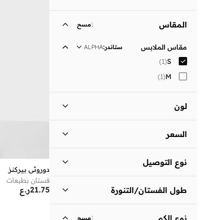
المقاس
1
مسح
مقاس الملابس
ستاندر
:
ALPHA
)
1
(
S
)
1
(
M
لون
أسود
(
1
)
السعر
السعر الأقل
السعر الأعلى
نوع التوصيل
ر.ع
ر.ع
دوروثي بيركنز
فستان بطبعات
توصيل قياسي
(
1
)
انطلق
21.75
ر.ع
طول الفستان/التنورة
متوسط الطول
(
1
)
نوع الكم
1
مسح