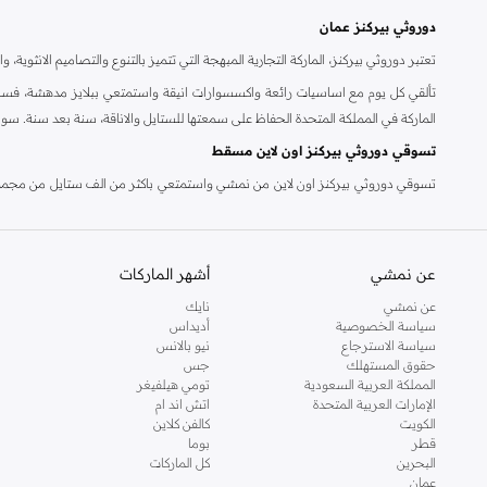
دوروثي بيركنز عمان
تعتبر دوروثي بيركنز، الماركة التجارية المبهجة التي تتميز بالتنوع والتصاميم الانثو
تألقي كل يوم مع اساسيات رائعة واكسسوارات انيقة واستمتعي ببلايز مدهشة، فسات
الماركة في المملكة المتحدة الحفاظ على سمعتها للستايل والاناقة، سنة بعد سنة. سو
تسوقي دوروثي بيركنز اون لاين مسقط
تسوقي دوروثي بيركنز اون لاين من نمشي واستمتعي باكثر من الف ستايل من مجموعة 
والدعم الاستثنائي يضمن لك تجربة تسوق ممتعة دائما مع نمشي.
عن نمشي
أشهر الماركات
عن نمشي
نايك
سياسة الخصوصية
أديداس
سياسة الاسترجاع
نيو بالانس
حقوق المستهلك
جس
المملكة العربية السعودية
تومي هيلفيغر
الإمارات العربية المتحدة
اتش اند ام
الكويت
كالفن كلاين
قطر
بوما
البحرين
كل الماركات
عمان