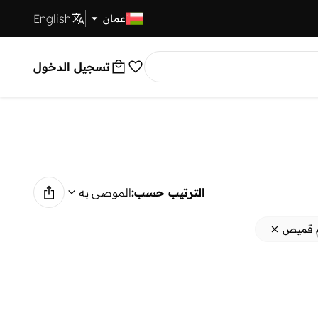
English
توصيل سريع
عمان
تسجيل الدخول
الترتيب حسب:
الموصى به
م قميص