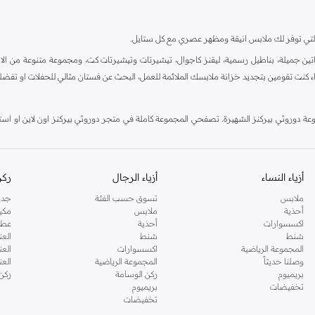
ية، والتي توفر لك ملابس انيقة ومظهر عصري مع كل ستايل.
ين جميلة، بناطيل رسمية، ليقنز كاجوال، تيشيرتات وتيشيرتات كت، ومجموعة متنوعة من الاحذي
اء كنت تقومين بتجديد خزانة ملابسك الملائمة للعمل، البحث عن فستان مثالي للحفلات او تفضل
دوروثي بيركنز الشهيرة. تصفحي المجموعة كاملة في متجر دوروثي بيركنز اون لاين او استخد
أزياء النساء
أزياء الرجال
ركن
ملابس
تسوق حسب الفئة
جدي
أحذية
ملابس
مكي
اكسسوارات
أحذية
عطو
شنط
شنط
العن
المجموعة الرياضية
اكسسوارات
العن
وصلنا حديثاً
المجموعة الرياضية
الع
بريميوم
ركن الوسامة
ركن
تخفيضات
بريميوم
تخفيضات