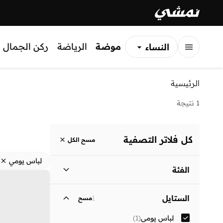
موضة
الرياضة
ركن الجمال
النساء
الرجال
الرئيسية
الأطفال
1 نتيجة
كل فلاتر التصفية
مسح الكل
لباس يومي
الفئة
نساء
)
1
(
الستايل
1
مسح
لباس يومي
(
1
)