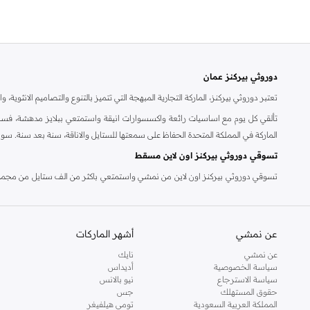
دوروثي بيركنز عمان
تعتبر دوروثي بيركنز، الماركة التجارية المبهجة التي تتميز بالتنوع والتصاميم الانثو
تألقي كل يوم مع اساسيات رائعة واكسسوارات انيقة واستمتعي ببلايز مدهشة، فسات
الماركة في المملكة المتحدة الحفاظ على سمعتها للستايل والاناقة، سنة بعد سنة. سو
تسوقي دوروثي بيركنز اون لاين مسقط
تسوقي دوروثي بيركنز اون لاين من نمشي واستمتعي باكثر من الف ستايل من مجموعة 
والدعم الاستثنائي يضمن لك تجربة تسوق ممتعة دائما مع نمشي.
عن نمشي
أشهر الماركات
عن نمشي
نايك
سياسة الخصوصية
أديداس
سياسة الاسترجاع
نيو بالانس
حقوق المستهلك
جس
المملكة العربية السعودية
تومي هيلفيغر