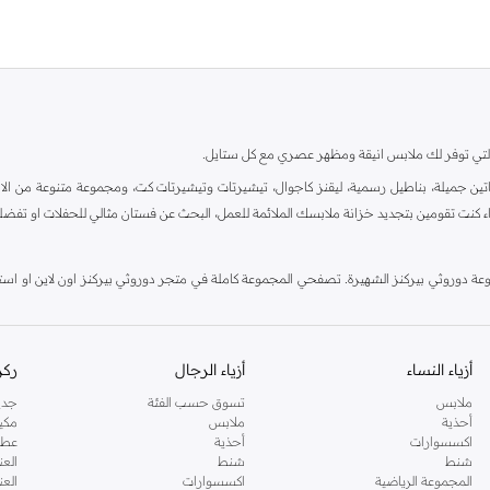
ية، والتي توفر لك ملابس انيقة ومظهر عصري مع كل ستايل.
ين جميلة، بناطيل رسمية، ليقنز كاجوال، تيشيرتات وتيشيرتات كت، ومجموعة متنوعة من الاحذي
اء كنت تقومين بتجديد خزانة ملابسك الملائمة للعمل، البحث عن فستان مثالي للحفلات او تفضل
دوروثي بيركنز الشهيرة. تصفحي المجموعة كاملة في متجر دوروثي بيركنز اون لاين او استخد
أزياء النساء
أزياء الرجال
ركن
ملابس
تسوق حسب الفئة
جدي
أحذية
ملابس
مكي
اكسسوارات
أحذية
عطو
شنط
شنط
العن
المجموعة الرياضية
اكسسوارات
العن