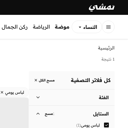
موضة
الرياضة
ركن الجمال
النساء
الرجال
الرئيسية
الأطفال
1 نتيجة
كل فلاتر التصفية
مسح الكل
لباس يومي
الفئة
نساء
)
1
(
الستايل
1
مسح
لباس يومي
(
1
)