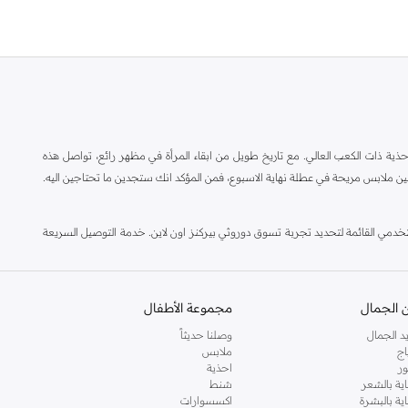
ة ذات الكعب العالي. مع تاريخ طويل من ابقاء المرأة في مظهر رائع، تواصل هذه
ين ملابس مريحة في عطلة نهاية الاسبوع، فمن المؤكد انك ستجدين ما تحتاجين اليه.
مي القائمة لتحديد تجربة تسوق دوروثي بيركنز اون لاين. خدمة التوصيل السريعة
 الجمال
مجموعة الأطفال
د الجمال
وصلنا حديثاً
اج
ملابس
ر
احذية
اية بالشعر
شنط
اية بالبشرة
اكسسوارات