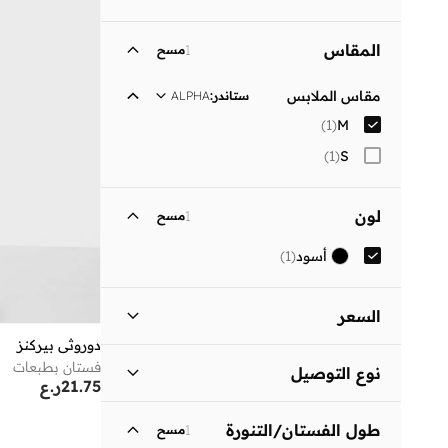
المقاس
1
مسح
مقاس الملابس
ستاندر
:
ALPHA
)
1
(
M
)
1
(
S
لون
1
مسح
أسود
(
1
)
السعر
دوروثي بيركنز
السعر الأقل
السعر الأعلى
فستان بطبعات
نوع التوصيل
ر.ع
ر.ع
21.75
ر.ع
توصيل قياسي
(
1
)
انطلق
طول الفستان/التنورة
1
مسح