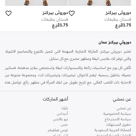
دوروثي بيركنز
دوروثي بيركنز
فستان بطبعات
فستان بطبعات
21.75
ر.ع
21.75
ر.ع
دوروثي بيركنز عمان
تعتبر دوروثي بيركنز، الماركة التجارية المبهجة التي تتميز بالتنوع والتصاميم الانثوية،
والتي توفر لك ملابس انيقة ومظهر عصري مع كل ستايل.
تألقي كل يوم مع اساسيات رائعة واكسسوارات انيقة واستمتعي ببلايز مدهشة، فساتين
جميلة، بناطيل رسمية، ليقنز كاجوال، تيشيرتات وتيشيرتات كت، ومجموعة متنوعة من
الاحذية ذات الكعب العالي. مع تاريخ طويل من ابقاء المرأة في مظهر رائع، تواصل هذه
الماركة في المملكة المتحدة الحفاظ على سمعتها للستايل والاناقة، سنة بعد سنة. سواء
كنت تقومين بتجديد خزانة ملابسك الملائمة للعمل، البحث عن فستان مثالي للحفلات او
عن نمشي
أشهر الماركات
تفضلين ملابس مريحة في عطلة نهاية الاسبوع، فمن المؤكد انك ستجدين ما تحتاجين
عن نمشي
نايك
اليه.
سياسة الخصوصية
أديداس
سياسة الاسترجاع
نيو بالانس
تسوقي دوروثي بيركنز اون لاين مسقط
حقوق المستهلك
جس
تسوقي دوروثي بيركنز اون لاين من نمشي واستمتعي باكثر من الف ستايل من مجموعة
المملكة العربية السعودية
تومي هيلفيغر
الإمارات العربية المتحدة
اتش اند ام