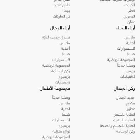
دوروثي بيركنز الشهيرة. تصفحي المجموعة كاملة في متجر دوروثي بيركنز اون لاين او
الكويت
كالفن كلاين
استخدمي القائمة لتحديد تجربة تسوق دوروثي بيركنز اون لاين. خدمة التوصيل السريعة
قطر
بوما
والدعم الاستثنائي يضمن لك تجربة تسوق ممتعة دائما مع نمشي.
البحرين
كل الماركات
عمان
أزياء النساء
أزياء الرجال
ملابس
تسوق حسب الفئة
أحذية
ملابس
اكسسوارات
أحذية
شنط
شنط
المجموعة الرياضية
اكسسوارات
وصلنا حديثاً
المجموعة الرياضية
بريميوم
ركن الوسامة
تخفيضات
بريميوم
تخفيضات
ركن الجمال
مجموعة الأطفال
جديد الجمال
وصلنا حديثاً
مكياج
ملابس
عطور
احذية
العناية بالشعر
شنط
العناية بالبشرة
اكسسوارات
العناية بالجسم والصحة
بريميوم
ركن الوسامة
لوازم منزلية
المجموعة الرياضية