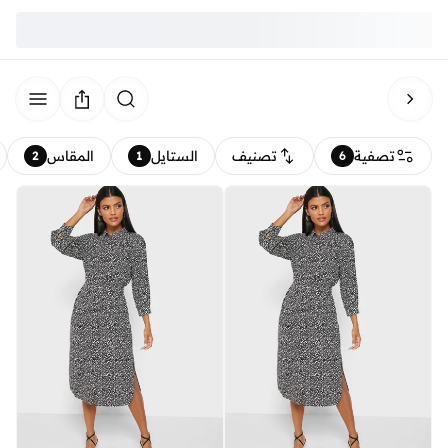
تصفية
تصنيف
الستايل
المقاس
2
1
6