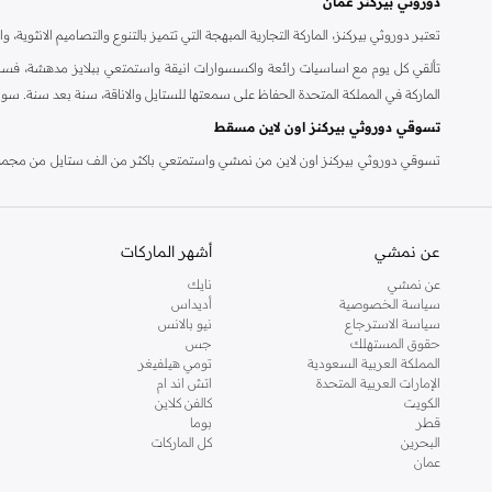
دوروثي بيركنز عمان
تعتبر دوروثي بيركنز، الماركة التجارية المبهجة التي تتميز بالتنوع والتصاميم الانثو
تألقي كل يوم مع اساسيات رائعة واكسسوارات انيقة واستمتعي ببلايز مدهشة، فسات
الماركة في المملكة المتحدة الحفاظ على سمعتها للستايل والاناقة، سنة بعد سنة. سو
تسوقي دوروثي بيركنز اون لاين مسقط
تسوقي دوروثي بيركنز اون لاين من نمشي واستمتعي باكثر من الف ستايل من مجموعة 
والدعم الاستثنائي يضمن لك تجربة تسوق ممتعة دائما مع نمشي.
عن نمشي
أشهر الماركات
عن نمشي
نايك
سياسة الخصوصية
أديداس
سياسة الاسترجاع
نيو بالانس
حقوق المستهلك
جس
المملكة العربية السعودية
تومي هيلفيغر
الإمارات العربية المتحدة
اتش اند ام
الكويت
كالفن كلاين
قطر
بوما
البحرين
كل الماركات
عمان