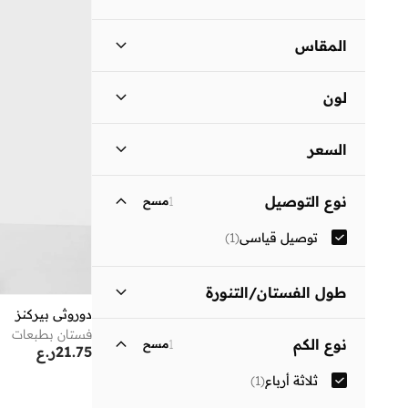
المقاس
مقاس الملابس
ستاندر
:
ALPHA
لون
)
1
(
S
أسود
(
1
)
)
1
(
M
السعر
السعر الأقل
السعر الأعلى
نوع التوصيل
1
مسح
ر.ع
ر.ع
توصيل قياسي
(
1
)
انطلق
طول الفستان/التنورة
دوروثي بيركنز
متوسط الطول
(
1
)
فستان بطبعات
نوع الكم
1
مسح
21.75
ر.ع
ثلاثة أرباع
(
1
)