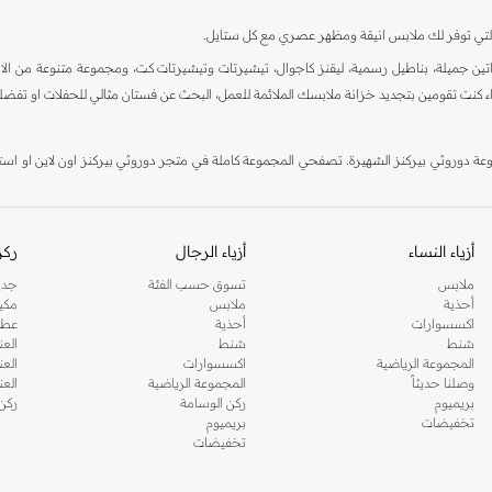
ية، والتي توفر لك ملابس انيقة ومظهر عصري مع كل ستايل.
ين جميلة، بناطيل رسمية، ليقنز كاجوال، تيشيرتات وتيشيرتات كت، ومجموعة متنوعة من الاحذي
اء كنت تقومين بتجديد خزانة ملابسك الملائمة للعمل، البحث عن فستان مثالي للحفلات او تفضل
دوروثي بيركنز الشهيرة. تصفحي المجموعة كاملة في متجر دوروثي بيركنز اون لاين او استخد
أزياء النساء
أزياء الرجال
ركن
ملابس
تسوق حسب الفئة
جدي
أحذية
ملابس
مكي
اكسسوارات
أحذية
عطو
شنط
شنط
العن
المجموعة الرياضية
اكسسوارات
العن
وصلنا حديثاً
المجموعة الرياضية
الع
بريميوم
ركن الوسامة
ركن
تخفيضات
بريميوم
تخفيضات