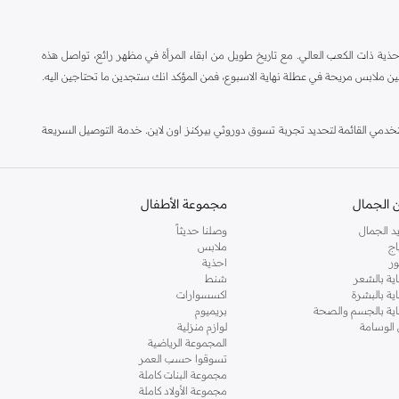
ة ذات الكعب العالي. مع تاريخ طويل من ابقاء المرأة في مظهر رائع، تواصل هذه
ين ملابس مريحة في عطلة نهاية الاسبوع، فمن المؤكد انك ستجدين ما تحتاجين اليه.
مي القائمة لتحديد تجربة تسوق دوروثي بيركنز اون لاين. خدمة التوصيل السريعة
 الجمال
مجموعة الأطفال
د الجمال
وصلنا حديثاً
اج
ملابس
ر
احذية
اية بالشعر
شنط
اية بالبشرة
اكسسوارات
ناية بالجسم والصحة
بريميوم
 الوسامة
لوازم منزلية
المجموعة الرياضية
تسوقوا حسب العمر
مجموعة البنات كاملة
مجموعة الأولاد كاملة