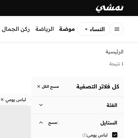
موضة
الرياضة
ركن الجمال
النساء
الرجال
الرئيسية
الأطفال
1 نتيجة
كل فلاتر التصفية
مسح الكل
لباس يومي
الفئة
نساء
)
1
(
الستايل
1
مسح
لباس يومي
(
1
)