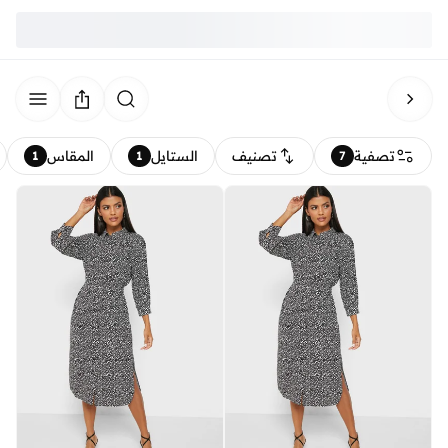
تصفية
تصنيف
الستايل
المقاس
1
1
7