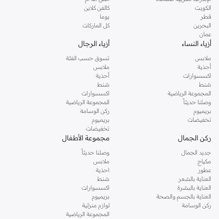
دوروثي بيركنز الشهيرة. تصفحي المجموعة كاملة في متجر دوروثي بيركنز اون لاين او
الكويت
كالفن كلاين
استخدمي القائمة لتحديد تجربة تسوق دوروثي بيركنز اون لاين. خدمة التوصيل السريعة
قطر
بوما
والدعم الاستثنائي يضمن لك تجربة تسوق ممتعة دائما مع نمشي.
البحرين
كل الماركات
عمان
أزياء النساء
أزياء الرجال
ملابس
تسوق حسب الفئة
أحذية
ملابس
اكسسوارات
أحذية
شنط
شنط
المجموعة الرياضية
اكسسوارات
وصلنا حديثاً
المجموعة الرياضية
بريميوم
ركن الوسامة
تخفيضات
بريميوم
تخفيضات
ركن الجمال
مجموعة الأطفال
جديد الجمال
وصلنا حديثاً
مكياج
ملابس
عطور
احذية
العناية بالشعر
شنط
العناية بالبشرة
اكسسوارات
العناية بالجسم والصحة
بريميوم
ركن الوسامة
لوازم منزلية
المجموعة الرياضية