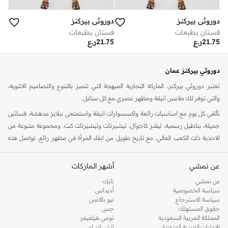
دوروثي بيركنز
دوروثي بيركنز
فستان بطبعات
فستان بطبعات
21.75
ر.ع
21.75
ر.ع
دوروثي بيركنز عمان
تعتبر دوروثي بيركنز، الماركة التجارية المبهجة التي تتميز بالتنوع والتصاميم الانثوية،
والتي توفر لك ملابس انيقة ومظهر عصري مع كل ستايل.
تألقي كل يوم مع اساسيات رائعة واكسسوارات انيقة واستمتعي ببلايز مدهشة، فساتين
جميلة، بناطيل رسمية، ليقنز كاجوال، تيشيرتات وتيشيرتات كت، ومجموعة متنوعة من
الاحذية ذات الكعب العالي. مع تاريخ طويل من ابقاء المرأة في مظهر رائع، تواصل هذه
الماركة في المملكة المتحدة الحفاظ على سمعتها للستايل والاناقة، سنة بعد سنة. سواء
كنت تقومين بتجديد خزانة ملابسك الملائمة للعمل، البحث عن فستان مثالي للحفلات او
عن نمشي
أشهر الماركات
تفضلين ملابس مريحة في عطلة نهاية الاسبوع، فمن المؤكد انك ستجدين ما تحتاجين
عن نمشي
نايك
اليه.
سياسة الخصوصية
أديداس
سياسة الاسترجاع
نيو بالانس
تسوقي دوروثي بيركنز اون لاين مسقط
حقوق المستهلك
جس
تسوقي دوروثي بيركنز اون لاين من نمشي واستمتعي باكثر من الف ستايل من مجموعة
المملكة العربية السعودية
تومي هيلفيغر
الإمارات العربية المتحدة
اتش اند ام